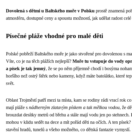
Dovolená s dětmi u Baltského moře v Polsku
prostě znamená po
atmosféru, dostupné ceny a spoustu možností, jak udělat radost celé
Písečné pláže vhodné pro malé děti
Polské pobřeží Baltského moře je jako stvořené pro dovolenou s ma
Víte, co je na těch plážích nejlepší?
Moře tu vstupuje do vody op
a písek je tak jemný
, že se po něm příjemně chodí i bosýma noham
horšího než ostrý štěrk nebo kameny, když máte batolátko, které te
svět.
Oblast Trojměstí patří mezi ta místa, kam se rodiny rádi vrací rok c
mají pláže s
nádherným zlatavým pískem a tak mělkou vodou
, že d
brouzdat desítky metrů od břehu a stále mají vodu jen po stehnech.
mohou v klidu sedět na dece a mít pořád děti na očích. A ten písek?
stavění hradů, tunelů a všeho možného, co dětská fantazie vymyslí.