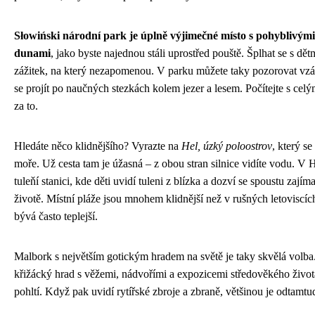
Słowiński národní park je úplně výjimečné místo s pohyblivým
dunami
, jako byste najednou stáli uprostřed pouště. Šplhat se s dět
zážitek, na který nezapomenou. V parku můžete taky pozorovat vz
se projít po naučných stezkách kolem jezer a lesem. Počítejte s celý
za to.
Hledáte něco klidnějšího? Vyrazte na
Hel, úzký poloostrov
, který se
moře. Už cesta tam je úžasná – z obou stran silnice vidíte vodu. V 
tuleňí stanici, kde děti uvidí tuleni z blízka a dozví se spoustu zajíma
životě. Místní pláže jsou mnohem klidnější než v rušných letoviscíc
bývá často teplejší.
Malbork s největším gotickým hradem na světě je taky skvělá volb
křižácký hrad s věžemi, nádvořími a expozicemi středověkého život
pohltí. Když pak uvidí rytířské zbroje a zbraně, většinou je odtamtu