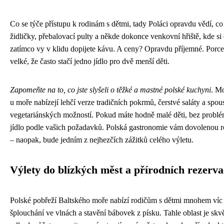
Co se týče přístupu k rodinám s dětmi, tady Poláci opravdu vědí, co 
židličky, přebalovací pulty a někde dokonce venkovní hřiště, kde si d
zatímco vy v klidu dopijete kávu. A ceny? Opravdu příjemné. Porce
velké, že často stačí jedno jídlo pro dvě menší děti.
Zapomeňte na to, co jste slyšeli o těžké a mastné polské kuchyni
. Mo
u moře nabízejí lehčí verze tradičních pokrmů, čerstvé saláty a spou
vegetariánských možností. Pokud máte hodně malé děti, bez probl
jídlo podle vašich požadavků. Polská gastronomie vám dovolenou 
– naopak, bude jedním z nejhezčích zážitků celého výletu.
Výlety do blízkých měst a přírodních rezerva
Polské pobřeží Baltského moře nabízí rodičům s dětmi mnohem víc 
šplouchání ve vlnách a stavění bábovek z písku. Tahle oblast je sk