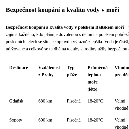
Bezpečnost koupání a kvalita vody v moři
Bezpečnost koupání a kvalita vody v polském Baltském moři
– 
zajímá každého, kdo plánuje dovolenou s dětmi na polském pobřeží
posledních letech se situace opravdu výrazně zlepšila. Voda je čistší
udržované a celkově se tu dbá na to, aby si rodiny užily bezpečnou
Destinace
Vzdálenost
Typ
Průměrná
Vhodno
z Prahy
pláže
teplota
pro dět
moře
(léto)
Gdaňsk
680 km
Písečná
18-20°C
Velmi
vhodné
Sopoty
690 km
Písečná
18-20°C
Velmi
vhodné