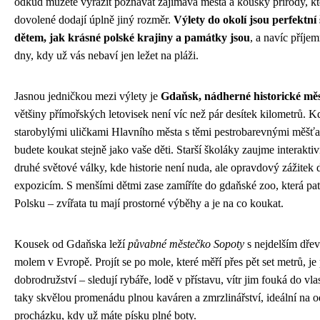
odkud můžete vyrazit poznávat zajímavá města a kousky přírody, kt
dovolené dodají úplně jiný rozměr.
Výlety do okolí jsou perfektní
dětem, jak krásné polské krajiny a památky jsou
, a navíc příjem
dny, kdy už vás nebaví jen ležet na pláži.
Jasnou jedničkou mezi výlety je
Gdaňsk, nádherné historické mě
většiny přímořských letovisek není víc než pár desítek kilometrů. Kd
starobylými uličkami Hlavního města s těmi pestrobarevnými měš
budete koukat stejně jako vaše děti. Starší školáky zaujme interak
druhé světové války, kde historie není nuda, ale opravdový zážite
expozicím. S menšími dětmi zase zamíříte do gdaňské zoo, která pat
Polsku – zvířata tu mají prostorné výběhy a je na co koukat.
Kousek od Gdaňska leží
půvabné městečko Sopoty
s nejdelším dř
molem v Evropě. Projít se po mole, které měří přes pět set metrů, je 
dobrodružství – sledují rybáře, lodě v přístavu, vítr jim fouká do vl
taky skvělou promenádu plnou kaváren a zmrzlinářství, ideální na 
procházku, kdy už máte písku plné boty.