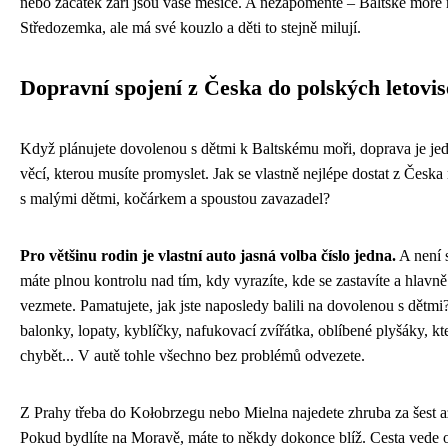
nebo začátek září jsou vaše měsíce. A nezapomeňte – Baltské moře n
Středozemka, ale má své kouzlo a děti to stejně milují.
Dopravní spojení z Česka do polských letovi
Když plánujete dovolenou s dětmi k Baltskému moři, doprava je je
věcí, kterou musíte promyslet. Jak se vlastně nejlépe dostat z Česka
s malými dětmi, kočárkem a spoustou zavazadel?
Pro většinu rodin je vlastní auto jasná volba číslo jedna.
A není 
máte plnou kontrolu nad tím, kdy vyrazíte, kde se zastavíte a hlavně
vezmete. Pamatujete, jak jste naposledy balili na dovolenou s dětmi
balonky, lopaty, kyblíčky, nafukovací zvířátka, oblíbené plyšáky, kt
chybět... V autě tohle všechno bez problémů odvezete.
Z Prahy třeba do Kołobrzegu nebo Mielna najedete zhruba za šest 
Pokud bydlíte na Moravě, máte to někdy dokonce blíž. Cesta vede 