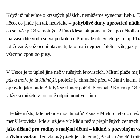
Když už mluvíme o krásných plážích, nemůžeme vynechat Łebu. T
něco, co jinde jen tak neuvidíte –
pohyblivé duny uprostřed nádh
co se týče pláží samotných? Dno klesá tak pomalu, že i po několika
má vaše dítě vodu sotva po kolena. Pro malé objevitele je to ráj. Plá
udržované, což ocení hlavně ti, kdo mají nejmenší děti – víte, jak je t
všechno cpou do pusy.
V Ustce je to úplně jiné než v rušných letoviscích. Místní pláže maj
pás a moře je tu klidnější
, protože je chráněné před většími vlnami. 
opravdu jako pudr. A když se slunce pořádně rozpalí? Kolem pláží r
takže si můžete v pohodě odpočinout ve stínu.
Hledáte místo, kde nebude moc turistů? Zkuste Mielno nebo Unieści
menší letoviska, kde si užijete víc klidu než v přeplněných centrech
jako dělané pro rodiny s malými dětmi – klidné, s pozvolným 
a čistou vodou
. Ten zlatavý písek je tak jemný, že si v něm děti mů