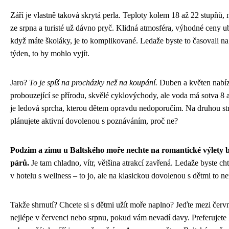
Září je vlastně taková skrytá perla. Teploty kolem 18 až 22 stupňů, m
ze srpna a turisté už dávno pryč. Klidná atmosféra, výhodné ceny ub
když máte školáky, je to komplikované. Ledaže byste to časovali na
týden, to by mohlo vyjít.
Jaro?
To je spíš na procházky než na koupání.
Duben a květen nabíz
probouzející se přírodu, skvělé cyklovýchody, ale voda má sotva 8 
je ledová sprcha, kterou dětem opravdu nedoporučím. Na druhou st
plánujete aktivní dovolenou s poznáváním, proč ne?
Podzim a zimu u Baltského moře nechte na romantické výlety 
párů.
Je tam chladno, vítr, většina atrakcí zavřená. Ledaže byste cht
v hotelu s wellness – to jo, ale na klasickou dovolenou s dětmi to ne
Takže shrnutí? Chcete si s dětmi užít moře naplno? Jeďte mezi čer
nejlépe v červenci nebo srpnu, pokud vám nevadí davy. Preferujete