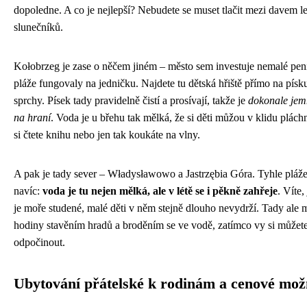
dopoledne. A co je nejlepší? Nebudete se muset tlačit mezi davem l
slunečníků.
Kołobrzeg je zase o něčem jiném – město sem investuje nemalé pen
pláže fungovaly na jedničku. Najdete tu dětská hřiště přímo na písk
sprchy. Písek tady pravidelně čistí a prosívají, takže je
dokonale jem
na hraní
. Voda je u břehu tak mělká, že si děti můžou v klidu plách
si čtete knihu nebo jen tak koukáte na vlny.
A pak je tady sever – Władysławowo a Jastrzębia Góra. Tyhle pláž
navíc:
voda je tu nejen mělká, ale v létě se i pěkně zahřeje
. Víte,
je moře studené, malé děti v něm stejně dlouho nevydrží. Tady ale 
hodiny stavěním hradů a broděním se ve vodě, zatímco vy si můžet
odpočinout.
Ubytování přátelské k rodinám a cenové mož