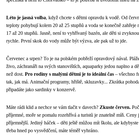
Léto je jasná volba
, když chcete s dětmi opravdu k vodě. Od červn
teploty pohybují kolem 20 až 25 stupňů a voda se konečně zahřeje 
17 až 20 stupňů. Jasně, není to vyhřívaný bazén, ale děti si zvykno
rychle. První skok do vody může být výzva, ale pak už to jde.
Červenec a srpen? To je na polském pobřeží opravdový nával. Pláže 
živo, záchranáři na svých stanovištích, aquaparky jedou naplno a dět
než dost.
Pro rodiny s malými dětmi je to ideální čas
– všechno f
tak, jak má. Animační programy, hřiště, skluzavky... Zkrátka pohoda
připadáte jako sardinky v konzervě.
Máte rádi klid a nechce se vám tlačit v davech?
Zkuste červen.
Poča
příjemné, moře se pomalu rozehřívá a turistů je znatelně míň. Ceny 
příjemnější. Jediný háček – děti ještě můžou mít školu, ale kdybyste
třeba hned po vysvědčení, máte téměř vyhráno.