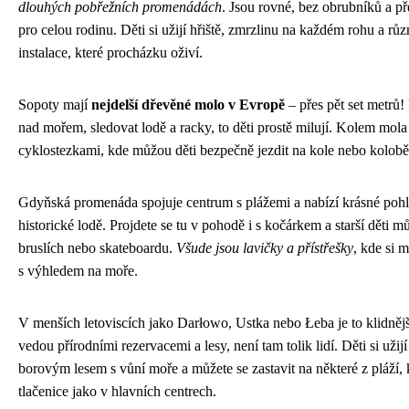
dlouhých pobřežních promenádách
. Jsou rovné, bez obrubníků a př
pro celou rodinu. Děti si užijí hřiště, zmrzlinu na každém rohu a rů
instalace, které procházku oživí.
Sopoty mají
nejdelší dřevěné molo v Evropě
– přes pět set metrů! 
nad mořem, sledovat lodě a racky, to děti prostě milují. Kolem mola
cyklostezkami, kde můžou děti bezpečně jezdit na kole nebo kolobě
Gdyňská promenáda spojuje centrum s plážemi a nabízí krásné pohle
historické lodě. Projdete se tu v pohodě i s kočárkem a starší děti m
bruslích nebo skateboardu.
Všude jsou lavičky a přístřešky
, kde si 
s výhledem na moře.
V menších letoviscích jako Darłowo, Ustka nebo Łeba je to klidnějš
vedou přírodními rezervacemi a lesy, není tam tolik lidí. Děti si užij
borovým lesem s vůní moře a můžete se zastavit na některé z pláží, 
tlačenice jako v hlavních centrech.