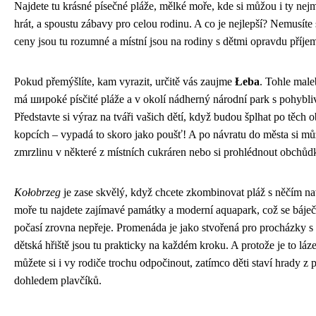
Najdete tu krásné písečné pláže, mělké moře, kde si můžou i ty ne
hrát, a spoustu zábavy pro celou rodinu. A co je nejlepší? Nemusíte 
ceny jsou tu rozumné a místní jsou na rodiny s dětmi opravdu příjem
Pokud přemýšlíte, kam vyrazit, určitě vás zaujme
Łeba
. Tohle mal
má широké písčité pláže a v okolí nádherný národní park s pohybl
Představte si výraz na tváři vašich dětí, když budou šplhat po těch 
kopcích – vypadá to skoro jako poušť! A po návratu do města si mů
zmrzlinu v některé z místních cukráren nebo si prohlédnout obchůd
Kołobrzeg
je zase skvělý, když chcete zkombinovat pláž s něčím n
moře tu najdete zajímavé památky a moderní aquapark, což se báje
počasí zrovna nepřeje. Promenáda je jako stvořená pro procházky 
dětská hřiště jsou tu prakticky na každém kroku. A protože je to láz
můžete si i vy rodiče trochu odpočinout, zatímco děti staví hrady z 
dohledem plavčíků.