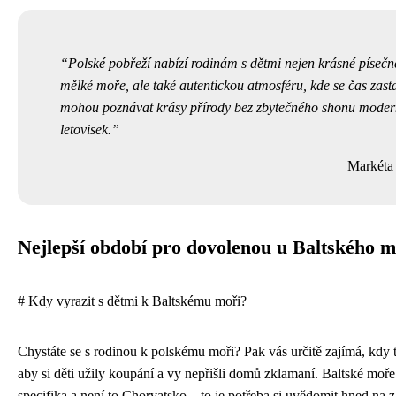
Polské pobřeží nabízí rodinám s dětmi nejen krásné písečn
mělké moře, ale také autentickou atmosféru, kde se čas zasta
mohou poznávat krásy přírody bez zbytečného shonu moder
letovisek.
Markéta
Nejlepší období pro dovolenou u Baltského 
# Kdy vyrazit s dětmi k Baltskému moři?
Chystáte se s rodinou k polskému moři? Pak vás určitě zajímá, kdy t
aby si děti užily koupání a vy nepřišli domů zklamaní. Baltské moře
specifika a není to Chorvatsko – to je potřeba si uvědomit hned na z