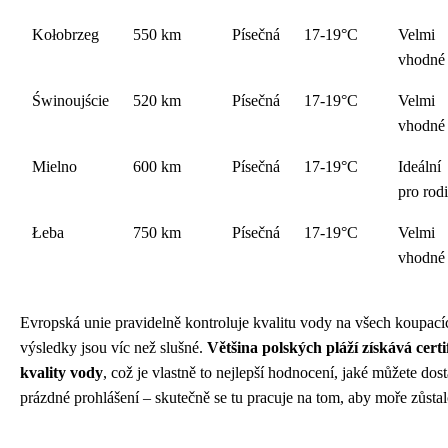
Kołobrzeg
550 km
Písečná
17-19°C
Velmi
vhodné
Świnoujście
520 km
Písečná
17-19°C
Velmi
vhodné
Mielno
600 km
Písečná
17-19°C
Ideální
pro rod
Łeba
750 km
Písečná
17-19°C
Velmi
vhodné
Evropská unie pravidelně kontroluje kvalitu vody na všech koupací
výsledky jsou víc než slušné.
Většina polských pláží získává certi
kvality vody
, což je vlastně to nejlepší hodnocení, jaké můžete dost
prázdné prohlášení – skutečně se tu pracuje na tom, aby moře zůstalo