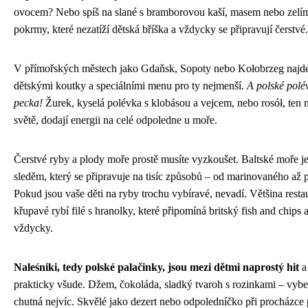
ovocem? Nebo spíš na slané s bramborovou kaší, masem nebo zelím
pokrmy, které nezatíží dětská bříška a vždycky se připravují čerstvé.
V přímořských městech jako Gdaňsk, Sopoty nebo Kołobrzeg najdet
dětskými koutky a speciálními menu pro ty nejmenší.
A polské polév
pecka!
Žurek, kyselá polévka s klobásou a vejcem, nebo rosół, ten n
světě, dodají energii na celé odpoledne u moře.
Čerstvé ryby a plody moře prostě musíte vyzkoušet. Baltské moře je
sleděm, který se připravuje na tisíc způsobů – od marinovaného až
Pokud jsou vaše děti na ryby trochu vybíravé, nevadí. Většina restau
křupavé rybí filé s hranolky, které připomíná britský fish and chips 
vždycky.
Naleśniki, tedy polské palačinky, jsou mezi dětmi naprostý hit
a 
prakticky všude. Džem, čokoláda, sladký tvaroh s rozinkami – vyber
chutná nejvíc. Skvělé jako dezert nebo odpoledníčko při procházce