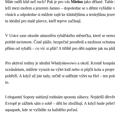
Máte radši klid než ruch? Pak je pro vás
Mielno
jako dělané. Tahle 
leží mezi mořem a jezerem Jamno – dopoledne se s dětmi vyřádíte 
vlnách a odpoledne si můžete zajít ke klidnějšímu a tепlejšímu jeze
tu ideální pro malé plavce, kteří teprve začínají.
V Ustce zase okusíte atmosféru rybářského městečka, které se
nene
pohltit turismem
. Čisté pláže, bezpečné prostředí a možnost ochutna
přímo od rybářů – co víc si přát? A hřiště pro děti najdete jak na pláž
Pro aktivní rodiny je ideální Władysławowo a okolí. Kromě koupán
oceánárium, můžete vyrazit na výlet lodí nebo si půjčit kola a projet
pobřeží. A když už jste tady, určitě si udělejte výlet na Hel – ten pol
to.
I elegantní Sopoty nabízejí rodinám spoustu zábavy. Nejdelší dřevě
Evropě je zážitek sám o sobě – děti ho zbožňují. A když bude pršet
aquapark, kde se vyřádíte za každého počasí.