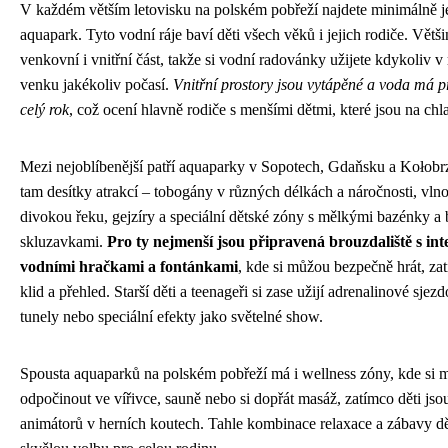
V každém větším letovisku na polském pobřeží najdete minimálně 
aquapark. Tyto vodní ráje baví děti všech věků i jejich rodiče. Větš
venkovní i vnitřní část, takže si vodní radovánky užijete kdykoliv v 
venku jakékoliv počasí.
Vnitřní prostory jsou vytápěné a voda má p
celý rok
, což ocení hlavně rodiče s menšími dětmi, které jsou na chlad
Mezi nejoblíbenější patří aquaparky v Sopotech, Gdaňsku a Kołobr
tam desítky atrakcí – tobogány v různých délkách a náročnosti, vln
divokou řeku, gejzíry a speciální dětské zóny s mělkými bazénky 
skluzavkami.
Pro ty nejmenší jsou připravená brouzdaliště s int
vodními hračkami a fontánkami
, kde si můžou bezpečně hrát, za
klid a přehled. Starší děti a teenageři si zase užijí adrenalinové sje
tunely nebo speciální efekty jako světelné show.
Spousta aquaparků na polském pobřeží má i wellness zóny, kde si 
odpočinout ve vířivce, sauně nebo si dopřát masáž, zatímco děti js
animátorů v herních koutech. Tahle kombinace relaxace a zábavy d