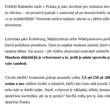
Pobřeží Baltského moře v Polsku je jako stvořené pro rodinnou do
tu všechno – od prostých pokojů v soukromí až po luxusní hotely s
co je nejdůležitější? Nemusíte utrácet majlant, abyste si s dětmi užil
dovolenou.
Letoviska jako Kołobrzeg, Międzyzdroje nebo Władysławowo prošl
letech pořádnou proměnou. Dnes tu najdete moderní zázemí, které m
malými dětmi. Ale pozor – při výběru ubytování rozhodně nehleďte 
Mnohem důležitější je vybavenost a to, jestli je místo opravdu 
vaše ratolesti
.
Chcete ušetřit? Soukromé pokoje jsouваše volba.
Už od 150 až 20
osobu a noc
můžete bydlet u místních, kteří vám často rádi poradí,
nebo kde se dobře najíte. Jasně, vybavení je základní, někdy dostane
společnou kuchyňku, ale za ty peníze? Skvělá volba pro ty, kdo chtě
skutečné Polsko.