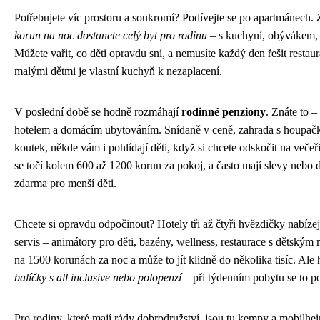
Potřebujete víc prostoru a soukromí? Podívejte se po apartmánech.
korun na noc dostanete celý byt pro rodinu
– s kuchyní, obývákem, 
Můžete vařit, co děti opravdu sní, a nemusíte každý den řešit restaur
malými dětmi je vlastní kuchyň k nezaplacení.
V poslední době se hodně rozmáhají
rodinné penziony
. Znáte to 
hotelem a domácím ubytováním. Snídaně v ceně, zahrada s houpač
koutek, někde vám i pohlídají děti, když si chcete odskočit na veče
se točí kolem 600 až 1200 korun za pokoj, a často mají slevy nebo
zdarma pro menší děti.
Chcete si opravdu odpočinout? Hotely tři až čtyři hvězdičky nabíze
servis – animátory pro děti, bazény, wellness, restaurace s dětským
na 1500 korunách za noc a může to jít klidně do několika tisíc. Ale 
balíčky s all inclusive nebo polopenzí
– při týdenním pobytu se to po
Pro rodiny, které mají rády dobrodružství, jsou tu kempy a mobilhe