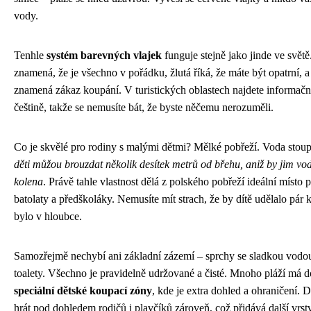
vody.
Tenhle
systém barevných vlajek
funguje stejně jako jinde ve světě
znamená, že je všechno v pořádku, žlutá říká, že máte být opatrní, a
znamená zákaz koupání. V turistických oblastech najdete informační
češtině, takže se nemusíte bát, že byste něčemu nerozuměli.
Co je skvělé pro rodiny s malými dětmi? Mělké pobřeží. Voda stou
děti můžou brouzdat několik desítek metrů od břehu, aniž by jim vo
kolena
. Právě tahle vlastnost dělá z polského pobřeží ideální místo 
batolaty a předškoláky. Nemusíte mít strach, že by dítě udělalo pár
bylo v hloubce.
Samozřejmě nechybí ani základní zázemí – sprchy se sladkou vodou
toalety. Všechno je pravidelně udržované a čisté. Mnoho pláží má 
speciální dětské koupací zóny
, kde je extra dohled a ohraničení. 
hrát pod dohledem rodičů i plavčíků zároveň, což přidává další vrst