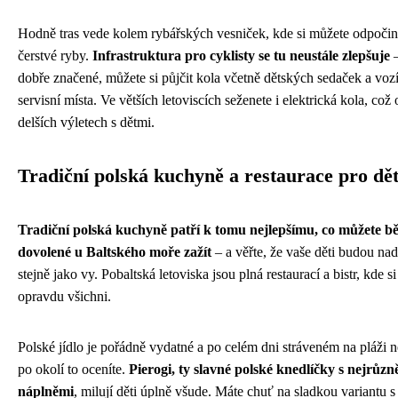
Hodně tras vede kolem rybářských vesniček, kde si můžete odpočino
čerstvé ryby.
Infrastruktura pro cyklisty se tu neustále zlepšuje
–
dobře značené, můžete si půjčit kola včetně dětských sedaček a vozí
servisní místa. Ve větších letoviscích seženete i elektrická kola, což 
delších výletech s dětmi.
Tradiční polská kuchyně a restaurace pro dět
Tradiční polská kuchyně patří k tomu nejlepšímu, co můžete 
dovolené u Baltského moře zažít
– a věřte, že vaše děti budou na
stejně jako vy. Pobaltská letoviska jsou plná restaurací a bistr, kde s
opravdu všichni.
Polské jídlo je pořádně vydatné a po celém dni stráveném na pláži n
po okolí to oceníte.
Pierogi, ty slavné polské knedlíčky s nejrůzn
náplněmi
, milují děti úplně všude. Máte chuť na sladkou variantu 