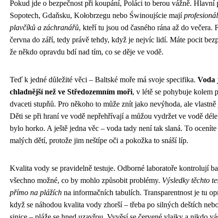
Pokud jde o bezpečnost při koupání, Poláci to berou vážně. Hlavní 
Sopotech, Gdaňsku, Kołobrzegu nebo Świnoujście mají
profesioná
plavčíků a záchranářů
, kteří tu jsou od časného rána až do večera.
června do září, tedy právě tehdy, když je nejvíc lidí. Máte pocit bezp
že někdo opravdu bdí nad tím, co se děje ve vodě.
Teď k jedné důležité věci – Baltské moře má svoje specifika.
Voda 
chladnější než ve Středozemním moři
, v létě se pohybuje kolem p
dvaceti stupňů. Pro někoho to může znít jako nevýhoda, ale vlastně j
Děti se při hraní ve vodě nepřehřívají a můžou vydržet ve vodě déle
bylo horko. A ještě jedna věc – voda tady není tak slaná. To oceníte
malých dětí, protože jim neštípe oči a pokožka to snáší líp.
Kvalita vody se pravidelně testuje. Odborné laboratoře kontrolují bak
všechno možné, co by mohlo způsobit problémy.
Výsledky těchto te
přímo na plážích
na informačních tabulích. Transparentnost je tu o
když se náhodou kvalita vody zhorší – třeba po silných deštích neb
sinice – pláže se hned uzavřou. Vyvěsí se červené vlajky a nikdo v