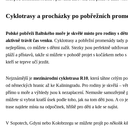
Cyklotrasy a procházky po pobřežních prom
Polské pobřeží Baltského moře je skvělé místo pro rodiny s dětm
aktivně trávit čas venku
. Cyklotrasy a pobřežní promenády tady p
nejlepšímu, co můžete s dětmi zažít. Stezky jsou perfektně udržova
pláží a přístavů, takže si můžete v pohodě projet s kočárkem nebo s
kteří se teprve učí jezdit.
Nejznámější je
mezinárodní cyklotrasa R10
, která táhne celým p
od německých hranic až ke Kaliningradu. Pro rodiny je skvělá – vě
přímo u moře a výhledy jsou k nezaplacení. Nemusíte samozřejmě pr
můžete si vybrat kratší úsek podle toho, jak na tom děti jsou. A co j
trase najdete místa na odpočinek, hřiště pro děti a kde se najíst.
V Sopotech, Gdyni nebo Kołobrzegu se můžete projít po
několik k