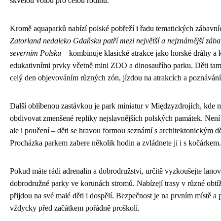
skvělou volbu pro celou rodinu.
Kromě aquaparků nabízí polské pobřeží i řadu tematických zábavní
Zatorland nedaleko Gdaňsku patří mezi největší a nejznámější zába
severním Polsku
– kombinuje klasické atrakce jako horské dráhy a 
edukativními prvky včetně mini ZOO a dinosauřího parku. Děti tam
celý den objevováním různých zón, jízdou na atrakcích a poznávání
Další oblíbenou zastávkou je park miniatur v Międzyzdrojích, kde 
obdivovat zmenšené repliky nejslavnějších polských památek. Není 
ale i poučení – děti se hravou formou seznámí s architektonickým d
Procházka parkem zabere několik hodin a zvládnete ji i s kočárkem.
Pokud máte rádi adrenalin a dobrodružství, určitě vyzkoušejte lanov
dobrodružné parky ve korunách stromů. Nabízejí trasy v různé obtížn
přijdou na své malé děti i dospělí. Bezpečnost je na prvním místě a 
vždycky před začátkem pořádně proškolí.