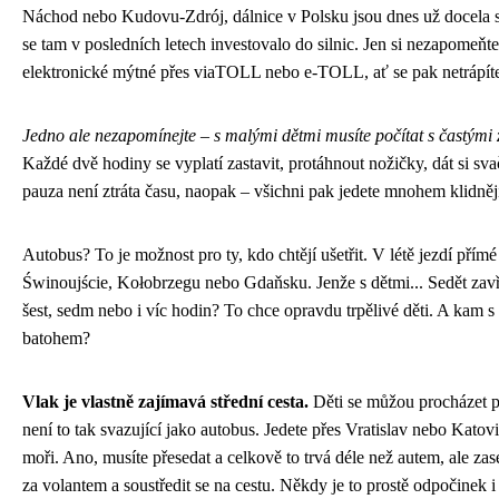
Náchod nebo Kudovu-Zdrój, dálnice v Polsku jsou dnes už docela 
se tam v posledních letech investovalo do silnic. Jen si nezapomeňte 
elektronické mýtné přes viaTOLL nebo e-TOLL, ať se pak netrápít
Jedno ale nezapomínejte – s malými dětmi musíte počítat s častými
Každé dvě hodiny se vyplatí zastavit, protáhnout nožičky, dát si sv
pauza není ztráta času, naopak – všichni pak jedete mnohem klidněj
Autobus? To je možnost pro ty, kdo chtějí ušetřit. V létě jezdí přímé
Świnoujście, Kołobrzegu nebo Gdaňsku. Jenže s dětmi... Sedět zav
šest, sedm nebo i víc hodin? To chce opravdu trpělivé děti. A kam s
batohem?
Vlak je vlastně zajímavá střední cesta.
Děti se můžou procházet po
není to tak svazující jako autobus. Jedete přes Vratislav nebo Katov
moři. Ano, musíte přesedat a celkově to trvá déle než autem, ale zas
za volantem a soustředit se na cestu. Někdy je to prostě odpočinek i