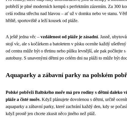
pobřeží je plné moderních kempů s perfektním zázemím. Za 300 ko
celá rodina střechu nad hlavou – ať už v domku nebo ve stanu. Vě
hřiště, sportoviště a leží kousek od pláže.
A ještě jedna věc –
vzdálenost od pláže je zásadní
. Jasně, ubytován
stojí víc, ale s kočárkem a batoletem v písku oceníte každý ušetřený
od centra může být o třetinu nebo půlku levnější, ale pak počítejte 
autobusy. S unavenými dětmi po celém dni na pláži to může být doc
Aquaparky a zábavní parky na polském pobř
Polské pobřeží Baltského moře má pro rodiny s dětmi daleko ví
pláže a čisté moře.
Když plánujete dovolenou s dětmi, určitě ocení
aquaparky a zábavní parky, které zachrání každý den, kdy se počasí
když prostě jen chcete zkusit něco jiného než pláž.