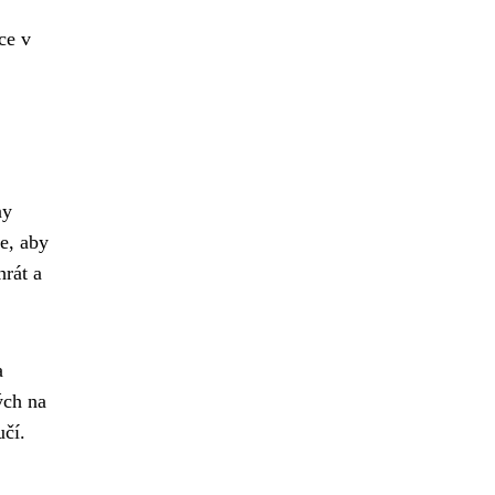
ce v
ny
e, aby
hrát a
a
ých na
učí.