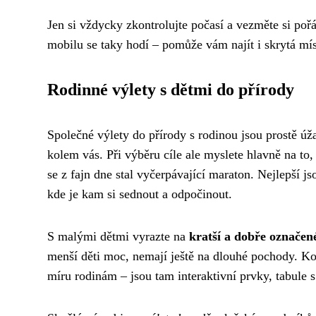
Jen si vždycky zkontrolujte počasí a vezměte si poř
mobilu se taky hodí – pomůže vám najít i skrytá mí
Rodinné výlety s dětmi do přírody
Společné výlety do přírody s rodinou jsou prostě úžas
kolem vás. Při výběru cíle ale myslete hlavně na to
se z fajn dne stal vyčerpávající maraton. Nejlepší j
kde je kam si sednout a odpočinout.
S malými dětmi vyrazte na
kratší a dobře označen
menší děti moc, nemají ještě na dlouhé pochody. Ko
míru rodinám – jsou tam interaktivní prvky, tabule s