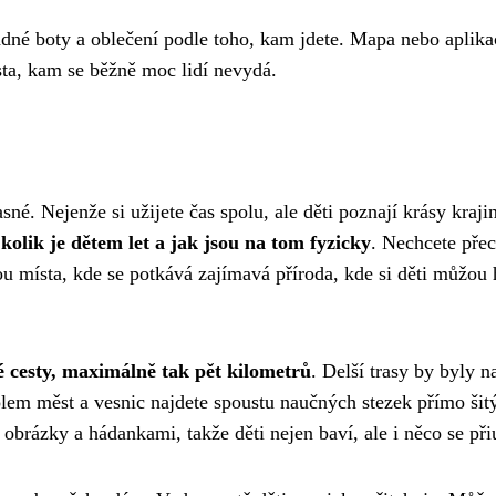
ádné boty a oblečení podle toho, kam jdete. Mapa nebo aplika
sta, kam se běžně moc lidí nevydá.
né. Nejenže si užijete čas spolu, ale děti poznají krásy kraji
,
kolik je dětem let a jak jsou na tom fyzicky
. Nechcete přec
sou místa, kde se potkává zajímavá příroda, kde si děti můžou 
é cesty, maximálně tak pět kilometrů
. Delší trasy by byly n
lem měst a vesnic najdete spoustu naučných stezek přímo šit
 obrázky a hádankami, takže děti nejen baví, ale i něco se při