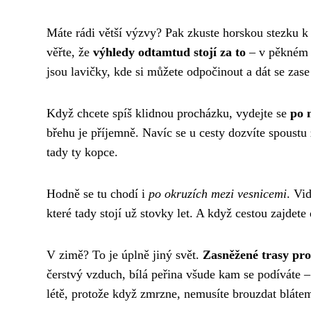
Máte rádi větší výzvy? Pak zkuste horskou stezku k
věřte, že
výhledy odtamtud stojí za to
– v pěkném p
jsou lavičky, kde si můžete odpočinout a dát se zas
Když chcete spíš klidnou procházku, vydejte se
po 
břehu je příjemně. Navíc se u cesty dozvíte spoustu z
tady ty kopce.
Hodně se tu chodí i
po okruzích mezi vesnicemi
. Vi
které tady stojí už stovky let. A když cestou zajdet
V zimě? To je úplně jiný svět.
Zasněžené trasy pro
čerstvý vzduch, bílá peřina všude kam se podíváte –
létě, protože když zmrzne, nemusíte brouzdat bláte