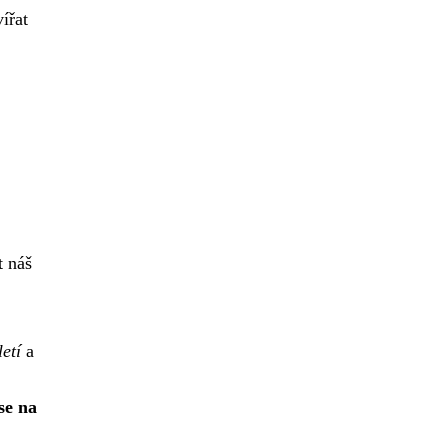
ířat
t náš
etí
a
se na