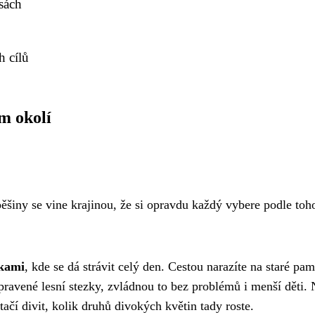
asách
h cílů
ém okolí
ěšiny se vine krajinou, že si opravdu každý vybere podle toh
dkami
, kde se dá strávit celý den. Cestou narazíte na staré pam
upravené lesní stezky, zvládnou to bez problémů i menší děti.
tačí divit, kolik druhů divokých květin tady roste.