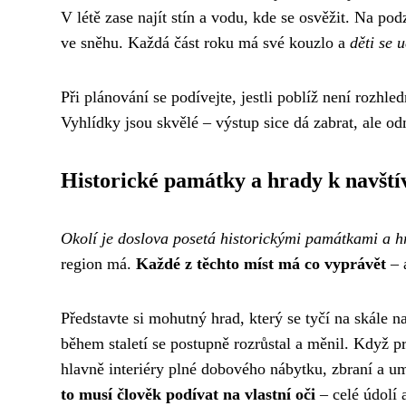
V létě zase najít stín a vodu, kde se osvěžit. Na pod
ve sněhu. Každá část roku má své kouzlo a
děti se 
Při plánování se podívejte, jestli poblíž není rozhle
Vyhlídky jsou skvělé – výstup sice dá zabrat, ale od
Historické památky a hrady k navští
Okolí je doslova posetá historickými památkami a h
region má.
Každé z těchto míst má co vyprávět
– a
Představte si mohutný hrad, který se tyčí na skále n
během staletí se postupně rozrůstal a měnil. Když pr
hlavně interiéry plné dobového nábytku, zbraní a 
to musí člověk podívat na vlastní oči
– celé údolí 