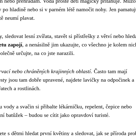
m nebo přehradám. Voda prostě děti magicky přitahuje. Můž
y po hladině nebo si v parném létě namočit nohy. Jen pamatuj
tě neumí plavat.
 sledovat lesní zvířata, stavět si přístřešky z větví nebo hled
etu zapojí
, a nenásilně jim ukazujte, co všechno je kolem nic
ečně určujte, na co jste narazili.
rvací nebo chráněných krajinných oblastí
. Často tam mají
esty jsou tam dobře upravené, najdete lavičky na odpočinek a
atech a rostlinách.
 vody a svačin si přibalte lékárničku, repelent, čepice nebo
ní batůžek – budou se cítit jako opravdoví turisté.
e s dětmi hledat první květiny a sledovat, jak se příroda pro