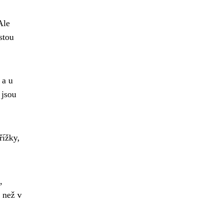
Ale
stou
 a u
 jsou
řížky,
,
 než v