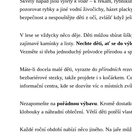
Skvělý nápad jsou
výlety k vodě
– k řekám, rybníků
pozorovat rybky a jiné vodní živočichy, házet plack
bezpečnost a nespouštějte děti z očí, zvlášť když ješ
V lese se vždycky něco děje. Děti můžou sbírat šišky,
zajímavé kamínky a listy.
Nechte děti, ať se do výl
Vezměte si třeba jednoduchý průvodce přírodou a spol
Máte-li docela malé děti, vyrazte do
přírodních reze
bezbariérové stezky, takže projdete i s kočárkem. C
informační centra, kde se dozvíte víc o místních zvíř
Nezapomeňte na
pořádnou výbavu
. Kromě dostatku
klobouky a náhradní oblečení. Větší děti potěší vlast
Každé roční období nabízí něco jiného. Na jaře můžet