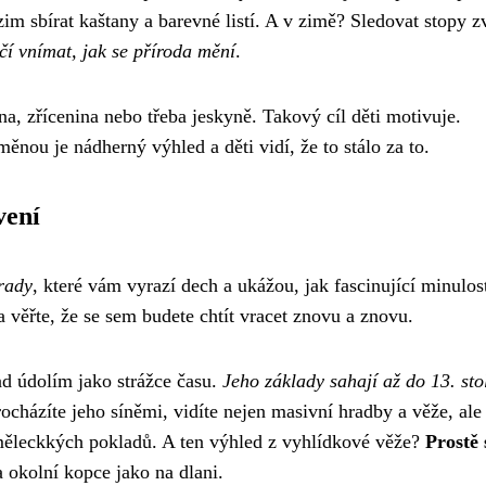
zim sbírat kaštany a barevné listí. A v zimě? Sledovat stopy zv
učí vnímat, jak se příroda mění
.
dna, zřícenina nebo třeba jeskyně. Takový cíl děti motivuje.
měnou je nádherný výhled a děti vidí, že to stálo za to.
vení
rady
, které vám vyrazí dech a ukážou, jak fascinující minulos
 věřte, že se sem budete chtít vracet znovu a znovu.
ad údolím jako strážce času.
Jeho základy sahají až do 13. stol
ocházíte jeho síněmi, vidíte nejen masivní hradby a věže, ale
uměleckkých pokladů. A ten výhled z vyhlídkové věže?
Prostě 
a okolní kopce jako na dlani.