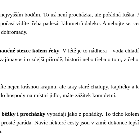
 nejvyšším bodům. To už není procházka, ale pořádná fuška. 
očasí vidíte třeba padesát kilometrů daleko. A nebojte se, ce
e dohromady.
naučné stezce kolem řeky
. V létě je to nádhera – voda chladí
ajímavostí o zdejší přírodě, historii nebo třeba o tom, z čeho
díte nejen krásnou krajinu, ale taky staré chalupy, kapličky a k
e do hospody na místní jídlo, máte zážitek kompletní.
 běžky i procházky
vypadají jako z pohádky. To ticho kolem
 prostě paráda. Navíc některé cesty jsou v zimě dokonce lepší
m.