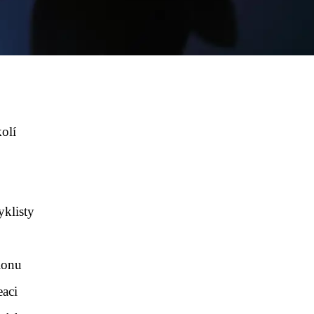
kolí
yklisty
gionu
eaci