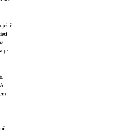
 ještě
isti
na
a je
é.
 A
lem
imě