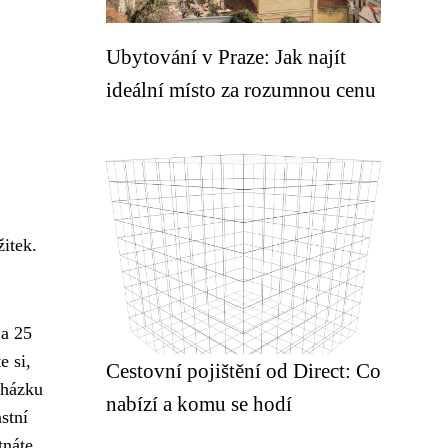
Ubytování v Praze: Jak najít
ideální místo za rozumnou cenu
itek.
 a 25
e si,
Cestovní pojištění od Direct: Co
cházku
nabízí a komu se hodí
stní
tnáte