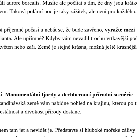
li aurore borealis. Musíte ale počítat s tím, že dny jsou krátk
m. Taková polární noc je taky zážitek, ale není pro každého.
i příjemné počasí a nebát se, že bude zavřeno,
vyražte mezi
varianta. Ale upřímně? Kdyby vám nevadil trochu vrtkavější poč
květen nebo září. Země je stejně krásná, možná ještě krásnější
tá.
Monumentální fjordy a dechberoucí přírodní scenérie
–
 skandinávská země vám nabídne pohled na krajinu, kterou po t
estátnost a divokost přírody dostane.
em tam jet a nevidět je. Představte si hluboké mořské zálivy