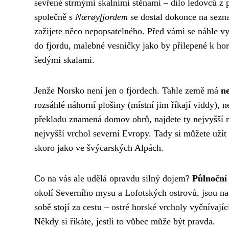
sevřené strmými skalními stěnami – dílo ledovců z 
společně s
Nærøyfjordem
se dostal dokonce na sezn
zažijete něco nepopsatelného. Před vámi se náhle vy
do fjordu, malebné vesničky jako by přilepené k hor
šedými skalami.
Jenže Norsko není jen o fjordech. Tahle země má
n
rozsáhlé náhorní plošiny (místní jim říkají viddy), 
překladu znamená domov obrů, najdete ty nejvyšší 
nejvyšší vrchol severní Evropy. Tady si můžete užít
skoro jako ve švýcarských Alpách.
Co na vás ale udělá opravdu silný dojem?
Půlnoční
okolí Severního mysu a Lofotských ostrovů, jsou na
sobě stojí za cestu – ostré horské vrcholy vyčnívají
Někdy si říkáte, jestli to vůbec může být pravda.