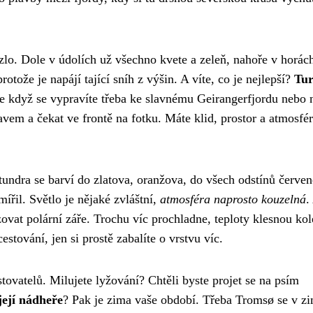
zlo. Dole v údolích už všechno kvete a zeleň, nahoře v horách
otože je napájí tající sníh z výšin. A víte, co je nejlepší?
Tur
e když se vypravíte třeba ke slavnému Geirangerfjordu nebo 
avem a čekat ve frontě na fotku. Máte klid, prostor a atmosfér
 tundra se barví do zlatova, oranžova, do všech odstínů červen
řil. Světlo je nějaké zvláštní,
atmosféra naprosto kouzelná
.
zovat polární záře. Trochu víc prochladne, teploty klesnou ko
estování, jen si prostě zabalíte o vrstvu víc.
tovatelů. Milujete lyžování? Chtěli byste projet se na psím
 její nádheře
? Pak je zima vaše období. Třeba Tromsø se v z