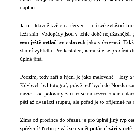
naplno.
Jaro – hlavně květen a červen – má své zvláštní kou
leží sníh. Vodopády jsou v téhle době nejúžasnější, pr
sem ještě netlačí se v davech
jako v červenci. Takž
skalní vyhlídku Preikestolen, nemusíte se prodírat d
úplně jiná.
Podzim, tedy září a říjen, je jako malované – lesy a
Kdybych byl fotograf, právě teď bych do Norska zamí
navíc – od poloviny září už se na severu začíná uka
pěti až dvanácti stupňů, ale pořád je to příjemné na c
Zima od prosince do března je pro úplně jiný typ ces
spřežení? Nebo je váš sen vidět
polární záři v celé