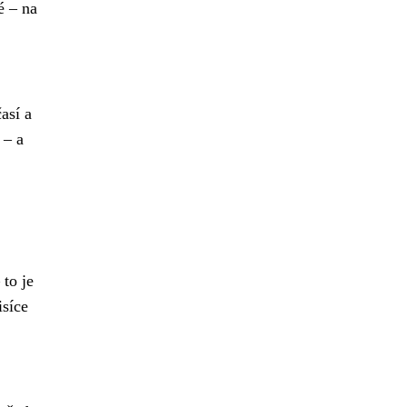
é – na
así a
 – a
 to je
isíce