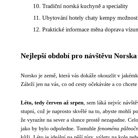
Tradiční norská kuchyně a speciality
Ubytování hotely chaty kempy možnost
Praktické informace měna doprava vízu
Nejlepší období pro návštěvu Norska
Norsko je země, která vás dokáže okouzlit v jakémko
Záleží jen na vás, co od cesty očekáváte a co chcete 
Léto, tedy červen až srpen
, sem láká nejvíc návště
stupni, což je naprosto skvělé na to, abyste mohli 
že vyrazíte na sever a slunce prostě nezapadne. Cel
jako by bylo odpoledne. Tomuhle
fenoménu půlnočn
kůži. Léto je ideální na pěší túry, výlety na kole n