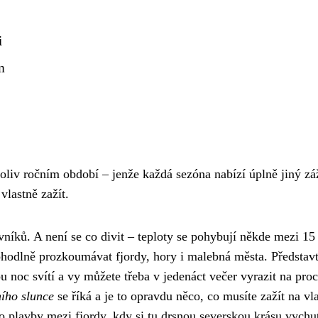
i
m
liv ročním období – jenže každá sezóna nabízí úplně jiný záž
vlastně zažít.
vníků. A není se co divit – teploty se pohybují někde mezi 15
pohodlně prozkoumávat fjordy, hory i malebná města. Představt
ou noc svítí a vy můžete třeba v jedenáct večer vyrazit na pro
ího slunce
se říká a je to opravdu něco, co musíte zažít na vla
ebo plavby mezi fjordy, kdy si tu drsnou severskou krásu vychu