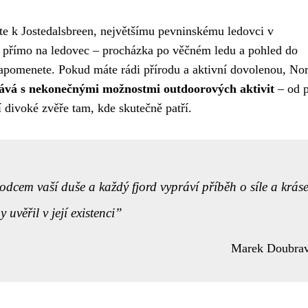
ete k Jostedalsbreen, největšímu pevninskému ledovci v
 přímo na ledovec – procházka po věčném ledu a pohled do
zapomenete. Pokud máte rádi přírodu a aktivní dovolenou, Nor
kává s nekonečnými možnostmi outdoorových aktivit
– od p
í divoké zvěře tam, kde skutečně patří.
odcem vaší duše a každý fjord vypráví příběh o síle a kráse
 uvěřil v její existenci
Marek Doubra