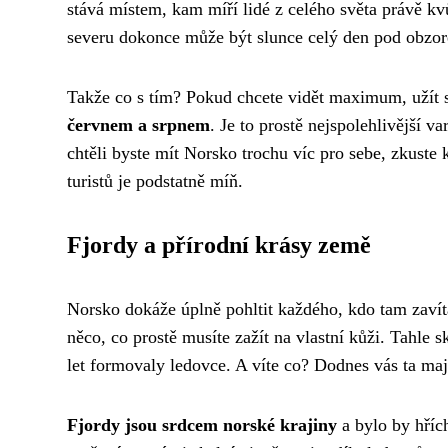
stává místem, kam míří lidé z celého světa právě kvů
severu dokonce může být slunce celý den pod obzore
Takže co s tím? Pokud chcete vidět maximum, užít s
červnem a srpnem
. Je to prostě nejspolehlivější 
chtěli byste mít Norsko trochu víc pro sebe, zkuste 
turistů je podstatně míň.
Fjordy a přírodní krásy země
Norsko dokáže úplně pohltit každého, kdo tam zaví
něco, co prostě musíte zažít na vlastní kůži. Tahle
let formovaly ledovce. A víte co? Dodnes vás ta maj
Fjordy jsou srdcem norské krajiny
a bylo by hřích