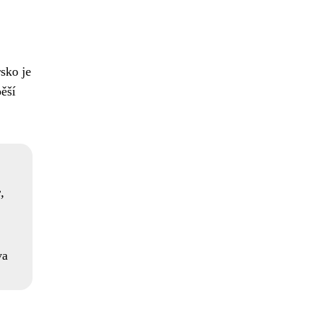
sko je
ěší
,
va