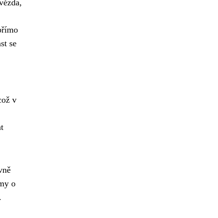
vězda,
přímo
st se
což v
t
avně
amy o
.