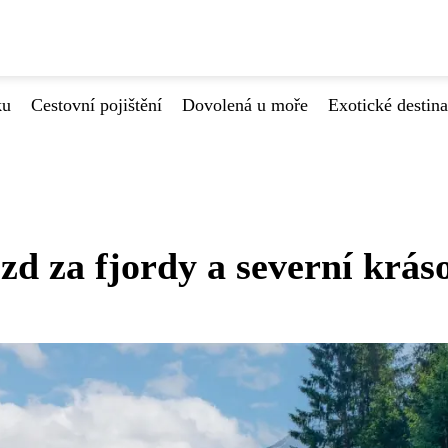
ku
Cestovní pojištění
Dovolená u moře
Exotické destin
zd za fjordy a severní krás