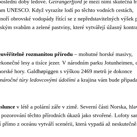
poslední doby ledové.
Geirangerfjord
je mezi nimi skutečná h
am UNESCO. Když vyrazíte lodí po těchto vodních cestách,
noří obrovské vodopády řítící se z nepředstavitelných výšek 
ským svahům a zelené pastviny, které vytvářejí úžasný kontra
euvěřitelně rozmanitou přírodu
– mohutné horské masivy,
nekonečné lesy a tisíce jezer. V národním parku Jotunheimen, 
norské hory. Galdhøpiggen s výškou 2469 metrů je dokonce
náročné túry ledovcovými údolími
a krajina vám bude připada
 slunce
v létě a polární záře v zimě. Severní části Norska, hl
 pozorování těchto přírodních úkazů jako stvořené. Lofoty s
cí přímo z oceánu vytváří scenérii, která vypadá až neskutečně