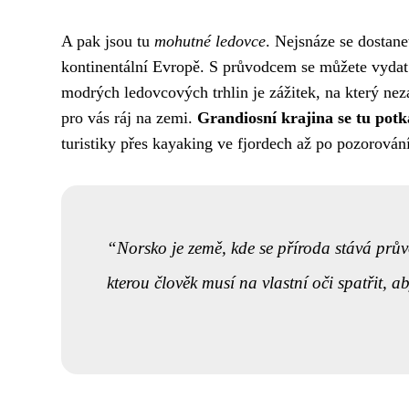
A pak jsou tu
mohutné ledovce
. Nejsnáze se dostan
kontinentální Evropě. S průvodcem se můžete vydat
modrých ledovcových trhlin je zážitek, na který ne
pro vás ráj na zemi.
Grandiosní krajina se tu pot
turistiky přes kayaking ve fjordech až po pozorován
Norsko je země, kde se příroda stává prův
kterou člověk musí na vlastní oči spatřit, aby