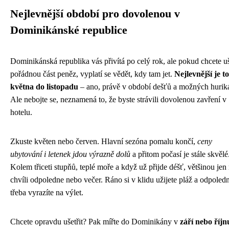
Nejlevnější období pro dovolenou v
Dominikánské republice
Dominikánská republika vás přivítá po celý rok, ale pokud chcete uš
pořádnou část peněz, vyplatí se vědět, kdy tam jet.
Nejlevnější je t
května do listopadu
– ano, právě v období dešťů a možných hurik
Ale nebojte se, neznamená to, že byste strávili dovolenou zavření v
hotelu.
Zkuste květen nebo červen. Hlavní sezóna pomalu končí,
ceny
ubytování i letenek jdou výrazně dolů
a přitom počasí je stále skvělé
Kolem třiceti stupňů, teplé moře a když už přijde déšť, většinou jen
chvíli odpoledne nebo večer. Ráno si v klidu užijete pláž a odpoled
třeba vyrazíte na výlet.
Chcete opravdu ušetřit? Pak mířte do Dominikány v
září nebo říjn