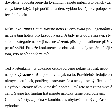
dovolené. Spousta opravdu kvalitních resortů nabízí tyto balíčky za
ceny, které když si přepočítáte na den, vyjdou levněji než polopenz
řeckém hotelu.
Místa jako
Punta Cana, Bavaro nebo Puerto Plata
jsou legendární 
najdete tam hotely pro každou kapsu. A tady je ta dobrá zpráva: i ty
střední kategorie nabízejí úžasné zázemí, přístup na nádherné pláže 
pestré vyžití. Protože konkurence je obrovská, hotely se předhánějí 
tom, kdo nabídne víc za míň.
Teď k letenkám – ty dokážou celkovou cenu pěkně navýšit, nebo
naopak
výrazně snížit
, pokud víte, jak na to. Pravidelně sledujte c
různých aerolinek, používejte srovnávače a nebojte se být flexibilní.
Chytáte-li letenky několik měsíců dopředu, můžete narazit na skvěl
ceny. Stejně tak fungují last minute nabídky těsně před odletem.
Charterové lety, zejména v kombinaci s ubytováním, bývají často
výhodné.