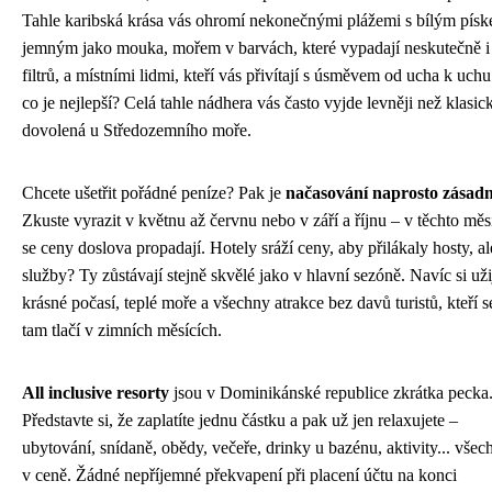
Tahle karibská krása vás ohromí nekonečnými plážemi s bílým pís
jemným jako mouka, mořem v barvách, které vypadají neskutečně i
filtrů, a místními lidmi, kteří vás přivítají s úsměvem od ucha k uchu
co je nejlepší? Celá tahle nádhera vás často vyjde levněji než klasic
dovolená u Středozemního moře.
Chcete ušetřit pořádné peníze? Pak je
načasování naprosto zásadn
Zkuste vyrazit v květnu až červnu nebo v září a říjnu – v těchto měs
se ceny doslova propadají. Hotely sráží ceny, aby přilákaly hosty, al
služby? Ty zůstávají stejně skvělé jako v hlavní sezóně. Navíc si uži
krásné počasí, teplé moře a všechny atrakce bez davů turistů, kteří s
tam tlačí v zimních měsících.
All inclusive resorty
jsou v Dominikánské republice zkrátka pecka
Představte si, že zaplatíte jednu částku a pak už jen relaxujete –
ubytování, snídaně, obědy, večeře, drinky u bazénu, aktivity... všec
v ceně. Žádné nepříjemné překvapení při placení účtu na konci