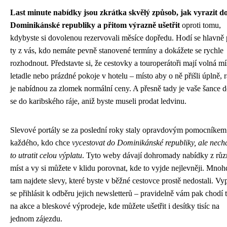
Last minute nabídky jsou zkrátka skvělý způsob, jak vyrazit d
Dominikánské republiky a přitom výrazně ušetřit
oproti tomu,
kdybyste si dovolenou rezervovali měsíce dopředu. Hodí se hlavně 
ty z vás, kdo nemáte pevně stanovené termíny a dokážete se rychle
rozhodnout. Představte si, že cestovky a touroperátoři mají volná mí
letadle nebo prázdné pokoje v hotelu – místo aby o ně přišli úplně, r
je nabídnou za zlomek normální ceny. A přesně tady je vaše šance d
se do karibského ráje, aniž byste museli prodat ledvinu.
Slevové portály se za poslední roky staly opravdovým pomocníkem
každého, kdo chce
vycestovat do Dominikánské republiky, ale nech
to utratit celou výplatu
. Tyto weby dávají dohromady nabídky z rů
míst a vy si můžete v klidu porovnat, kde to vyjde nejlevněji. Mno
tam najdete slevy, které byste v běžné cestovce prostě nedostali. Vyp
se přihlásit k odběru jejich newsletterů – pravidelně vám pak chodí 
na akce a bleskové výprodeje, kde můžete ušetřit i desítky tisíc na
jednom zájezdu.