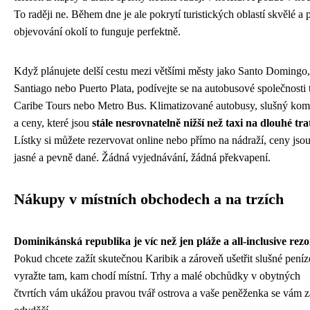
To raději ne. Během dne je ale pokrytí turistických oblastí skvělé a 
objevování okolí to funguje perfektně.
Když plánujete delší cestu mezi většími městy jako Santo Domingo,
Santiago nebo Puerto Plata, podívejte se na autobusové společnosti
Caribe Tours nebo Metro Bus. Klimatizované autobusy, slušný kom
a ceny, které jsou
stále nesrovnatelně nižší než taxi na dlouhé tra
Lístky si můžete rezervovat online nebo přímo na nádraží, ceny jso
jasné a pevně dané. Žádná vyjednávání, žádná překvapení.
Nákupy v místních obchodech a na trzích
Dominikánská republika je víc než jen pláže a all-inclusive rezo
Pokud chcete zažít skutečnou Karibik a zároveň ušetřit slušné peníz
vyražte tam, kam chodí místní. Trhy a malé obchůdky v obytných
čtvrtích vám ukážou pravou tvář ostrova a vaše peněženka se vám z