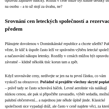
opravdu zajímavé balíčky. Rozdíl v ceně může být klidně desítky tis
na osobu – a to už stojí za úvahu, ne?
Srovnání cen leteckých společností a rezerva
předem
Plánujete dovolenou v Dominikánské republice a chcete ušetřit? Pa
vězte, že klíč k úspoře často leží ve správném výběru letecké společ
a načasování nákupu letenky. Rozdíly v cenách můžou být opravdu
závratné – klidně několik tisíc korun tam a zpět.
Když srovnáváte ceny, nedívejte se jen na tu první částku, co vám
vyskočí na obrazovce.
Pořádně si projděte všechny skryté popla
– právě tady se často schovává háček. Levné aerolinie vás nalákají
nízkou cenou, ale pak si připočtěte zavazadlo, výběr sedadla, možn
palubní občerstvení... a najednou jste někde úplně jinde. Klasické
společnosti sice vypadají dráž, ale často v ceně najdete věci, za kter