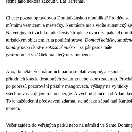
stejně jako některá zákoutí u Las Terrenas.
Chcete poznat opravdovou Dominikánskou republiku? Projděte se
místními vesnicemi a městečky. Neutrácíte nic a vidíte autentický ži
Na veřejných trzích koupíte čerstvé tropické ovoce za pakatel oproti
turistickým oblastem. A ta pouliční strava!
Domácí koláčky, smažen
banány nebo čerstvé kokosové mléko
– za pár pesos máte
gastronomický zážitek, na který nezapomenete.
Ano, do některých národních parků se platí vstupné, ale spousta
přírodních krás je dostupných zadarmo nebo skoro zadarmo. Proch
po pobřeží, pozorování ptáků v mangrovech, výšlapy na vyhlídky –
všechno vás stojí jen trochu energie. A východ slunce nad Atlantik
To je každodenní představení zdarma, stejně jako západ nad Karib
mořem.
Večer zajděte do veřejných parků nebo na náměstí ve Santo Doming