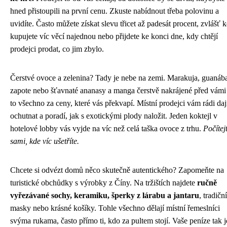
hned přistoupili na první cenu. Zkuste nabídnout třeba polovinu a
uvidíte. Často můžete získat slevu třicet až padesát procent, zvlášť 
kupujete víc věcí najednou nebo přijdete ke konci dne, kdy chtějí
prodejci prodat, co jim zbylo.
Čerstvé ovoce a zelenina? Tady je nebe na zemi. Marakuja, guanáb
zapote nebo šťavnaté ananasy a manga čerstvě nakrájené před vámi
to všechno za ceny, které vás překvapí. Místní prodejci vám rádi daj
ochutnat a poradí, jak s exotickými plody naložit. Jeden koktejl v
hotelové lobby vás vyjde na víc než celá taška ovoce z trhu.
Počítejt
sami, kde víc ušetříte.
Chcete si odvézt domů něco skutečně autentického? Zapomeňte na
turistické obchůdky s výrobky z Číny. Na tržištích najdete
ručně
vyřezávané sochy, keramiku, šperky z lárabu a jantaru
, tradiční
masky nebo krásné košíky. Tohle všechno dělají místní řemeslníci
svýma rukama, často přímo ti, kdo za pultem stojí. Vaše peníze tak 