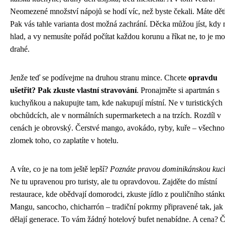
Neomezené množství nápojů se hodí víc, než byste čekali. Máte dět
Pak vás tahle varianta dost možná zachrání. Děcka můžou jíst, kdy 
hlad, a vy nemusíte pořád počítat každou korunu a říkat ne, to je m
drahé.
Jenže teď se podívejme na druhou stranu mince. Chcete
opravdu
ušetřit? Pak zkuste vlastní stravování
. Pronajměte si apartmán s
kuchyňkou a nakupujte tam, kde nakupují místní. Ne v turistických
obchůdcích, ale v normálních supermarketech a na trzích. Rozdíl v
cenách je obrovský. Čerstvé mango, avokádo, ryby, kuře – všechno
zlomek toho, co zaplatíte v hotelu.
A víte, co je na tom ještě lepší?
Poznáte pravou dominikánskou kuc
Ne tu upravenou pro turisty, ale tu opravdovou. Zajděte do místní
restaurace, kde obědvají domorodci, zkuste jídlo z pouličního stánk
Mangu, sancocho, chicharrón – tradiční pokrmy připravené tak, jak
dělají generace. To vám žádný hotelový bufet nenabídne. A cena? Č