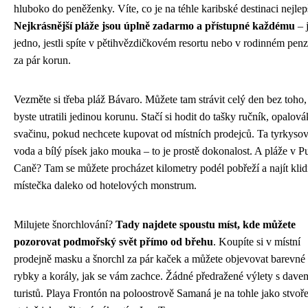
hluboko do peněženky. Víte, co je na téhle karibské destinaci nejlep
Nejkrásnější pláže jsou úplně zadarmo a přístupné každému
– 
jedno, jestli spíte v pětihvězdičkovém resortu nebo v rodinném pen
za pár korun.
Vezměte si třeba pláž Bávaro. Můžete tam strávit celý den bez toho,
byste utratili jedinou korunu. Stačí si hodit do tašky ručník, opalová
svačinu, pokud nechcete kupovat od místních prodejců. Ta tyrkyso
voda a bílý písek jako mouka – to je prostě dokonalost. A pláže v P
Caně? Tam se můžete procházet kilometry podél pobřeží a najít kli
místečka daleko od hotelových monstrum.
Milujete šnorchlování?
Tady najdete spoustu míst, kde můžete
pozorovat podmořský svět přímo od břehu
. Koupíte si v místní
prodejně masku a šnorchl za pár kaček a můžete objevovat barevné
rybky a korály, jak se vám zachce. Žádné předražené výlety s dave
turistů. Playa Frontón na poloostrově Samaná je na tohle jako stvoř