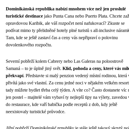
Dominikánská republika nabízí mnohem více než jen proslulé
turistické destinace
jako Punta Cana nebo Puerto Plata. Chcete zaž
opravdovou Karibik, ale váš rozpočet není nafukovací? Zkuste se
podívat mimo ty přelidněné hotely plné turistů s all-inclusive náram
Tam, kde se ještě zastaví čas a ceny vás nepřipraví o polovinu
dovolenkového rozpočtu.
Severní pobřeží kolem Cabrery nebo Las Galeras na poloostrově
Samaná – to je úplně jiný svět.
Klid, pohoda a ceny, které vás mil
překvapí
. Představte si malý penzion vedený místní rodinou, která 
přivítá jako své vlastní. Za cenu jedné noci v nějakém velkém resor
tady můžete bydlet třeba celý týden. A víte co? Často dostanete víc 
jen postel – majitelé vám vybaví ty nejlepší tipy na výlety, zavedou 
do restaurace, kde vaří babička podle receptů z dob, kdy ještě
neexistovaly turistické průvodce.
Jižní pobřeží Dominikánské republiky
je stále ještě takový skrytý po