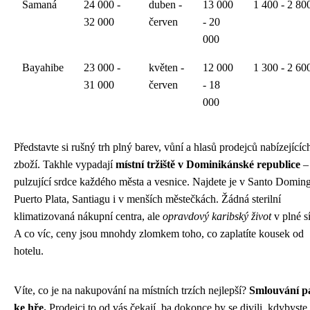
Samaná
24 000 -
duben -
13 000
1 400 - 2 80
32 000
červen
- 20
000
Bayahibe
23 000 -
květen -
12 000
1 300 - 2 60
31 000
červen
- 18
000
Představte si rušný trh plný barev, vůní a hlasů prodejců nabízejícíc
zboží. Takhle vypadají
místní tržiště v Dominikánské republice
–
pulzující srdce každého města a vesnice. Najdete je v Santo Domin
Puerto Plata, Santiagu i v menších městečkách. Žádná sterilní
klimatizovaná nákupní centra, ale
opravdový karibský život
v plné sí
A co víc, ceny jsou mnohdy zlomkem toho, co zaplatíte kousek od
hotelu.
Víte, co je na nakupování na místních trzích nejlepší?
Smlouvání pa
ke hře.
Prodejci to od vás čekají, ba dokonce by se divili, kdybyste