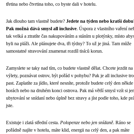
třetina nebo čtvrtina toho, co byste dali v hotelu.
Jak dlouho tam vlastně budete?
Jedete na týden nebo kratší dobu
Pak možná dává smysl all inclusive
. Úspora z vlastního vaření n
tak velká a ztratíte čas nakupováním a stáním u plotýnky, místo aby
byli na pláži. Ale plánujete dva, tři týdny? To už je jiná. Tam může
samostatné stravování znamenat rozdíl tisíců korun.
Zamyslete se taky nad tím, co budete vlastně dělat. Chcete jezdit na
výlety, poznávat ostrov, být pořád v pohybu? Pak je all inclusive tr
past. Zaplatíte za jídlo, které nesníte, protože budete celý den někde
horách nebo na druhém konci ostrova. Pak má větší smysl vzít si je
ubytování se snídaní nebo úplně bez stravy a jíst podle toho, kde pr
jste.
Existuje i zlatá střední cesta.
Polopenze nebo jen snídaně
. Ráno se
pořádně najíte v hotelu, máte klid, energii na celý den, a pak máte