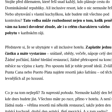
Stojíte před dilematem, které řeší snad každý, kdo plánuje cestu do
Dominikánské republiky. All inclusive resort, kde o nic nemusíte řeš
Nebo ubytování s vlastní kuchyňkou, kde budete mít všechno pod
kontrolou?
Tato volba může rozhodnout nejen o tom, kolik peně
vám na konci dovolené zbude, ale i o celém charakteru vašeho
pobytu
v karibském ráji.
Představte si, že se ubytujete v all inclusive hotelu.
Zaplatíte jednu
částku a máte vystaráno
– snídaně, obědy, večeře, nápoje celý den
Žádné počítání, žádné hledání restaurací, žádné překvapení na konc
měsíce na výpisu z karty. Pro spoustu lidí je tohle prostě ideál. Zvlá
Punta Cana nebo Puerto Plata najdete resortů jako šafránu – od těch
levnějších až po luxusní.
Co je na tom nejlepší?
Ta naprostá pohoda
. Nemusíte každý den řeš
kde dnes budete jíst. Všechno máte po ruce, přímo v hotelu. A není 
žádná nuda – většina resortů má několik restaurací, takže jeden den
italská kuchyně, druhý den asijská, třetí mexická. A v tom vedru?