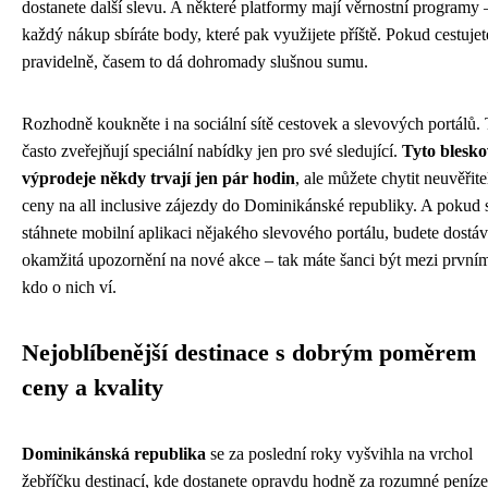
dostanete další slevu. A některé platformy mají věrnostní programy 
každý nákup sbíráte body, které pak využijete příště. Pokud cestujet
pravidelně, časem to dá dohromady slušnou sumu.
Rozhodně koukněte i na sociální sítě cestovek a slevových portálů.
často zveřejňují speciální nabídky jen pro své sledující.
Tyto blesko
výprodeje někdy trvají jen pár hodin
, ale můžete chytit neuvěřite
ceny na all inclusive zájezdy do Dominikánské republiky. A pokud 
stáhnete mobilní aplikaci nějakého slevového portálu, budete dostáv
okamžitá upozornění na nové akce – tak máte šanci být mezi prvním
kdo o nich ví.
Nejoblíbenější destinace s dobrým poměrem
ceny a kvality
Dominikánská republika
se za poslední roky vyšvihla na vrchol
žebříčku destinací, kde dostanete opravdu hodně za rozumné peníze