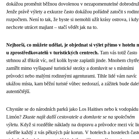
dokážou proměnit běžnou dovolenou v nezapomenutelné dobrodruž
Jenže právě výlety a exkurze často dokážou pořádně zatočit s rodi
rozpočtem. Není to tak, že byste si nemohli užít krásy ostrova, i kdy
nechcete utrácet majlant – stačí vědět jak na to.
Nejhorší, co můžete udělat, je objednat si výlet přímo v hotelu 
u zprostředkovatelů v turistických centrech.
Tam vás totiž často
strhnou až třikrát víc, než kolik byste zaplatili jinde. Mnohem chytřej
zamířit mimo vyšlapané turistické stezky a domluvit se s místními
průvodci nebo malými rodinnými agenturami. Tihle lidé vám navíc
ukážou místa, kam běžní turisté vůbec nedorazí, a zážitek bude dal
autentičtější.
Chystáte se do národních parků jako Los Haitises nebo k vodopádu
Limón?
Zkuste najít další cestovatele a domluvte se na společném
výletu.
Když si rozdělíte náklady na dopravu a průvodce mezi víc lid
ušetříte každý z vás pěkných pár korun. V hotelech a hostelech čast