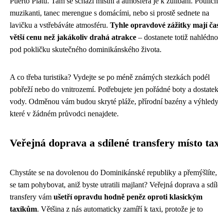
Puerto Platu. Tam se schází místní a atmosféra je k zulíbání. Pouličn
muzikanti, tanec merengue s domácími, nebo si prostě sednete na
lavičku a vstřebáváte atmosféru.
Tyhle opravdové zážitky mají ča
větší cenu než jakákoliv drahá atrakce
– dostanete totiž nahlédno
pod pokličku skutečného dominikánského života.
A co třeba turistika? Vydejte se po méně známých stezkách podél
pobřeží nebo do vnitrozemí. Potřebujete jen pořádné boty a dostate
vody. Odměnou vám budou skryté pláže, přírodní bazény a výhledy
které v žádném průvodci nenajdete.
Veřejná doprava a sdílené transfery místo tax
Chystáte se na dovolenou do Dominikánské republiky a přemýšlíte,
se tam pohybovat, aniž byste utratili majlant? Veřejná doprava a sdí
transfery vám
ušetří opravdu hodně peněz oproti klasickým
taxíkům
. Většina z nás automaticky zamíří k taxi, protože je to