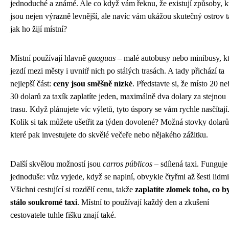
jednoduché a známé. Ale co když vám řeknu, že existují způsoby, k
jsou nejen výrazně levnější, ale navíc vám ukážou skutečný ostrov t
jak ho žijí místní?
Místní používají hlavně
guaguas
– malé autobusy nebo minibusy, kt
jezdí mezi městy i uvnitř nich po stálých trasách. A tady přichází ta
nejlepší část:
ceny jsou směšně nízké
. Představte si, že místo 20 n
30 dolarů za taxík zaplatíte jeden, maximálně dva dolary za stejnou
trasu. Když plánujete víc výletů, tyto úspory se vám rychle nasčítají
Kolik si tak můžete ušetřit za týden dovolené? Možná stovky dolarů
které pak investujete do skvělé večeře nebo nějakého zážitku.
Další skvělou možností jsou
carros públicos
– sdílená taxi. Funguje
jednoduše: vůz vyjede, když se naplní, obvykle čtyřmi až šesti lidmi
Všichni cestující si rozdělí cenu, takže
zaplatíte zlomek toho, co b
stálo soukromé taxi
. Místní to používají každý den a zkušení
cestovatele tuhle fišku znají také.