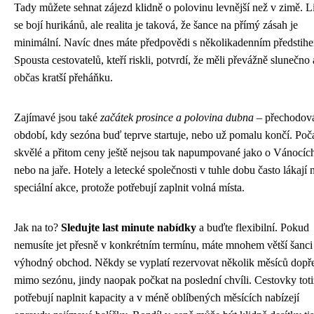
Tady můžete sehnat zájezd klidně o polovinu levnější než v zimě. L
se bojí hurikánů, ale realita je taková, že šance na přímý zásah je
minimální. Navíc dnes máte předpovědi s několikadenním předstih
Spousta cestovatelů, kteří riskli, potvrdí, že měli převážně slunečno 
občas kratší přeháňku.
Zajímavé jsou také
začátek prosince a polovina dubna
– přechodov
období, kdy sezóna buď teprve startuje, nebo už pomalu končí. Poča
skvělé a přitom ceny ještě nejsou tak napumpované jako o Vánocíc
nebo na jaře. Hotely a letecké společnosti v tuhle dobu často lákají 
speciální akce, protože potřebují zaplnit volná místa.
Jak na to?
Sledujte last minute nabídky
a buďte flexibilní. Pokud
nemusíte jet přesně v konkrétním termínu, máte mnohem větší šanci
výhodný obchod. Někdy se vyplatí rezervovat několik měsíců dopř
mimo sezónu, jindy naopak počkat na poslední chvíli. Cestovky toti
potřebují naplnit kapacity a v méně oblíbených měsících nabízejí