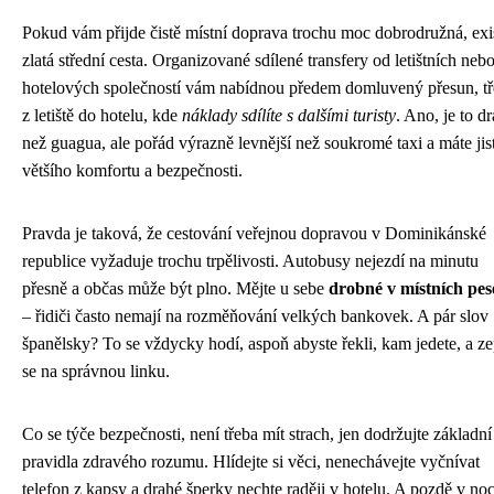
Pokud vám přijde čistě místní doprava trochu moc dobrodružná, exi
zlatá střední cesta. Organizované sdílené transfery od letištních neb
hotelových společností vám nabídnou předem domluvený přesun, t
z letiště do hotelu, kde
náklady sdílíte s dalšími turisty
. Ano, je to dr
než guagua, ale pořád výrazně levnější než soukromé taxi a máte jis
většího komfortu a bezpečnosti.
Pravda je taková, že cestování veřejnou dopravou v Dominikánské
republice vyžaduje trochu trpělivosti. Autobusy nejezdí na minutu
přesně a občas může být plno. Mějte u sebe
drobné v místních pes
– řidiči často nemají na rozměňování velkých bankovek. A pár slov
španělsky? To se vždycky hodí, aspoň abyste řekli, kam jedete, a ze
se na správnou linku.
Co se týče bezpečnosti, není třeba mít strach, jen dodržujte základní
pravidla zdravého rozumu. Hlídejte si věci, nenechávejte vyčnívat
telefon z kapsy a drahé šperky nechte raději v hotelu. A pozdě v noc