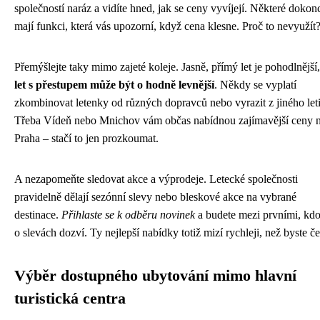
společností naráz a vidíte hned, jak se ceny vyvíjejí. Některé dokon
mají funkci, která vás upozorní, když cena klesne. Proč to nevyužít
Přemýšlejte taky mimo zajeté koleje. Jasně, přímý let je pohodlnější,
let s přestupem může být o hodně levnější
. Někdy se vyplatí
zkombinovat letenky od různých dopravců nebo vyrazit z jiného leti
Třeba Vídeň nebo Mnichov vám občas nabídnou zajímavější ceny 
Praha – stačí to jen prozkoumat.
A nezapomeňte sledovat akce a výprodeje. Letecké společnosti
pravidelně dělají sezónní slevy nebo bleskové akce na vybrané
destinace.
Přihlaste se k odběru novinek
a budete mezi prvními, kdo
o slevách dozví. Ty nejlepší nabídky totiž mizí rychleji, než byste če
Výběr dostupného ubytování mimo hlavní
turistická centra