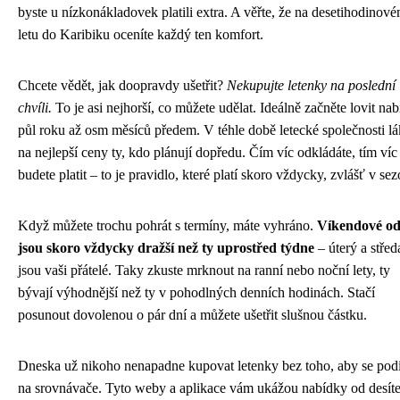
byste u nízkonákladovek platili extra. A věřte, že na desetihodinov
letu do Karibiku oceníte každý ten komfort.
Chcete vědět, jak doopravdy ušetřit?
Nekupujte letenky na poslední
chvíli.
To je asi nejhorší, co můžete udělat. Ideálně začněte lovit na
půl roku až osm měsíců předem. V téhle době letecké společnosti lá
na nejlepší ceny ty, kdo plánují dopředu. Čím víc odkládáte, tím víc
budete platit – to je pravidlo, které platí skoro vždycky, zvlášť v sez
Když můžete trochu pohrát s termíny, máte vyhráno.
Víkendové od
jsou skoro vždycky dražší než ty uprostřed týdne
– úterý a střed
jsou vaši přátelé. Taky zkuste mrknout na ranní nebo noční lety, ty
bývají výhodnější než ty v pohodlných denních hodinách. Stačí
posunout dovolenou o pár dní a můžete ušetřit slušnou částku.
Dneska už nikoho nenapadne kupovat letenky bez toho, aby se pod
na srovnávače. Tyto weby a aplikace vám ukážou nabídky od desít