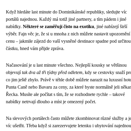
Když hledáte last minute do Dominikánské republiky, sledujte víc
portálů najednou. Každý má totiž jiné partnery, a tím pádem i jiné
nabídky.
Některé se zaměřují čisto na exotiku
, jiné nabízejí širší
výběr. Fajn věc je, že si u mnoha z nich můžete nastavit upozornění
cenu – jakmile zájezd do vaší vysněné destinace spadne pod určitou
částku, hned vám přijde zpráva.
Načasování je u last minute všechno. Nejlepší kousky se většinou
objevují
tak dva až tři týdny před odletem
, kdy se cestovky snaží pr
co jim ještě zbylo. Právě v téhle době můžete narazit na luxusní hot
Punta Caně nebo Bavaru za ceny, za které byste normálně jeli něk
Řecka. Musíte ale počítat s tím, že se rozhodnete rychle – takové
nabídky netrvají dlouho a míst je omezený počet.
Na slevových portálech často můžete zkombinovat různé služby a je
víc ušetřit. Třeba když si zarezervujete letenku i ubytování najednou