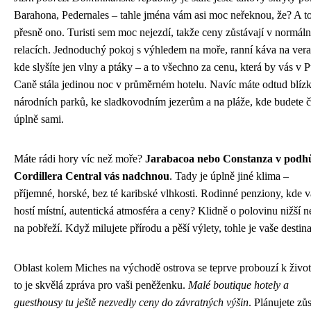
Barahona, Pedernales – tahle jména vám asi moc neřeknou, že? A to
přesně ono. Turisti sem moc nejezdí, takže ceny zůstávají v normáln
relacích. Jednoduchý pokoj s výhledem na moře, ranní káva na ver
kde slyšíte jen vlny a ptáky – a to všechno za cenu, která by vás v 
Caně stála jedinou noc v průměrném hotelu. Navíc máte odtud blíz
národních parků, ke sladkovodním jezerům a na pláže, kde budete č
úplně sami.
Máte rádi hory víc než moře?
Jarabacoa nebo Constanza v podh
Cordillera Central vás nadchnou
. Tady je úplně jiné klima –
příjemné, horské, bez té karibské vlhkosti. Rodinné penziony, kde v
hostí místní, autentická atmosféra a ceny? Klidně o polovinu nižší n
na pobřeží. Když milujete přírodu a pěší výlety, tohle je vaše destin
Oblast kolem Miches na východě ostrova se teprve probouzí k život
to je skvělá zpráva pro vaši peněženku.
Malé boutique hotely a
guesthousy tu ještě nezvedly ceny do závratných výšin
. Plánujete zůs