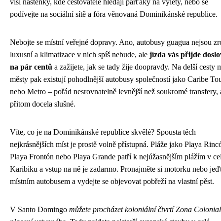
visí nástěnky, kde cestovatelé hledají parťáky na výlety, nebo se
podívejte na sociální sítě a fóra věnovaná Dominikánské republice.
Nebojte se místní veřejné dopravy. Ano, autobusy guagua nejsou z
luxusní a klimatizace v nich spíš nebude, ale
jízda vás přijde dosl
na pár centů
a zažijete, jak se tady žije doopravdy. Na delší cesty 
městy pak existují pohodlnější autobusy společností jako Caribe To
nebo Metro – pořád nesrovnatelně levnější než soukromé transfery, 
přitom docela slušné.
Víte, co je na Dominikánské republice skvělé? Spousta těch
nejkrásnějších míst je prostě volně přístupná. Pláže jako Playa Rinc
Playa Frontón nebo Playa Grande patří k nejúžasnějším plážím v ce
Karibiku a vstup na ně je zadarmo. Pronajměte si motorku nebo jeď
místním autobusem a vydejte se objevovat pobřeží na vlastní pěst.
V Santo Domingo
můžete procházet koloniální čtvrtí Zona Colonial