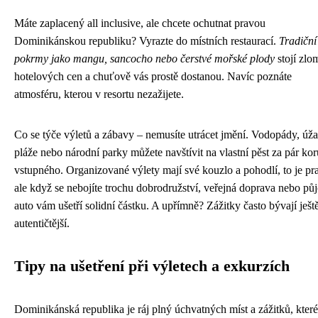
Máte zaplacený all inclusive, ale chcete ochutnat pravou
Dominikánskou republiku? Vyrazte do místních restaurací.
Tradiční
pokrmy jako mangu, sancocho nebo čerstvé mořské plody
stojí zlo
hotelových cen a chuťově vás prostě dostanou. Navíc poznáte
atmosféru, kterou v resortu nezažijete.
Co se týče výletů a zábavy – nemusíte utrácet jmění. Vodopády, úž
pláže nebo národní parky můžete navštívit na vlastní pěst za pár ko
vstupného. Organizované výlety mají své kouzlo a pohodlí, to je pr
ale když se nebojíte trochu dobrodružství, veřejná doprava nebo pů
auto vám ušetří solidní částku. A upřímně? Zážitky často bývají ješt
autentičtější.
Tipy na ušetření při výletech a exkurzích
Dominikánská republika je ráj plný úchvatných míst a zážitků, které