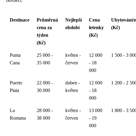
odvděčí.
Destinace
Průměrná
Nejlepší
Cena
Ubytování/
cena za
období
letenky
(Kč)
týden
(Kč)
(Kč)
Punta
25 000 -
květen -
12 000
1 500 - 3 00
Cana
35 000
červen
- 18
000
Puerto
22 000 -
duben -
12 000
1 200 - 2 50
Plata
30 000
květen
- 18
000
La
28 000 -
květen -
13 000
1 800 - 3 50
Romana
38 000
červen
- 19
000