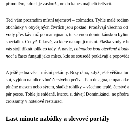
přímo těm, kdo si je zaslouží, ne do kapes majitelů řetězců.
Teď vám prozradím místní tajemství – colmados. Tyhle malé rodinn
obchůdky v obyčejných čtvrtích jsou poklad. Prodávají všechno od
vody přes kávu až po mamajuanu, tu slavnou dominikánskou bylin
specialitu. Ceny? Takové, za které nakupují místní. Flaška vody v h
vás stojí třikrát tolik co tady. A navíc,
colmados jsou otevřené dlouh
noci
a často fungují jako místo, kde se sousedé potkávají a popovídaj
A ještě jedna věc – místní pekárny. Brzy ráno, když ještě většina tur
spí, vyjdou na ulice vůně čerstvého pečiva. Pan de agua, empanada
plněné masem nebo sýrem, sladké rohlíky – všechno teplé, čerstvé a
pár pesos. Tohle je snídaně, kterou si dávají Dominikánci, ne předr
croissanty v hotelové restauraci.
Last minute nabídky a slevové portály