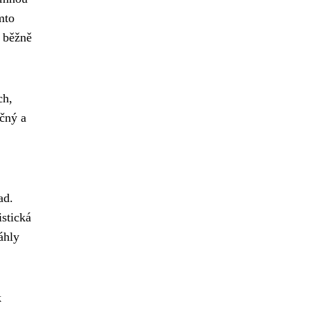
mto
y běžně
ch,
ečný a
ad.
istická
áhly
k