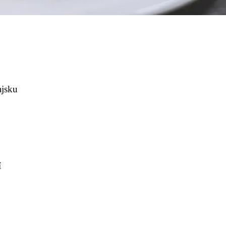
ajsku
í