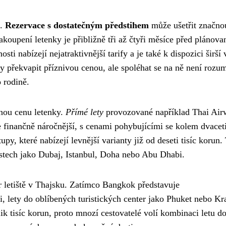
i.
Rezervace s dostatečným předstihem
může ušetřit značno
koupení letenky je přibližně tři až čtyři měsíce před plánov
i nabízejí nejatraktivnější tarify a je také k dispozici širší
 překvapit příznivou cenou, ale spoléhat se na ně není rozu
 rodině.
nou cenu letenky.
Přímé lety
provozované například Thai Air
e finančně náročnější, s cenami pohybujícími se kolem dvacet
tupy, které nabízejí levnější varianty již od deseti tisíc korun.
ěstech jako Dubaj, Istanbul, Doha nebo Abu Dhabi.
 letiště v Thajsku. Zatímco Bangkok představuje
i, lety do oblíbených turistických center jako Phuket nebo Kr
ik tisíc korun, proto mnozí cestovatelé volí kombinaci letu d