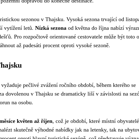
 pozemní dopravou do konečné destinace.
ristickou sezonou v Thajsku. Vysoká sezona trvající od listo
ší vytížení letů.
Nízká sezona
od května do října nabízí výraz
tí dešťů. Pro rozpočtově orientované cestovatele může být toto 
áhnout až padesáti procent oproti vysoké sezoně.
Thajsku
vyžaduje pečlivé zvážení ročního období, během kterého se
za dovolenou v Thajsku se dramaticky liší v závislosti na sez
korun na osobu.
měsíce květen až říjen
, což je období, které místní obyvatelé
alézt skutečně výhodné nabídky jak na letenky, tak na ubyto
 procent oproti hlavní turistické sezóně, což představuje výz