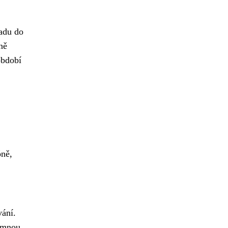
padu do
ně
období
óně,
vání.
namnou