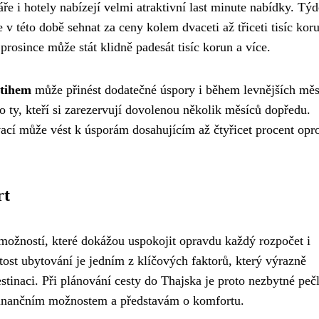
e i hotely nabízejí velmi atraktivní last minute nabídky. Tý
 v této době sehnat za ceny kolem dvaceti až třiceti tisíc kor
rosince může stát klidně padesát tisíc korun a více.
stihem
může přinést dodatečné úspory i během levnějších měs
ro ty, kteří si zarezervují dovolenou několik měsíců dopředu.
cí může vést k úsporám dosahujícím až čtyřicet procent opro
rt
možností, které dokážou uspokojit opravdu každý rozpočet i
ost ubytování je jedním z klíčových faktorů, který výrazně
stinaci. Při plánování cesty do Thajska je proto nezbytné peč
 finančním možnostem a představám o komfortu.