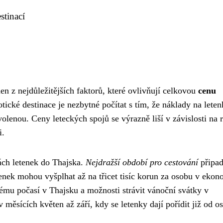
stinací
en z nejdůležitějších faktorů, které ovlivňují celkovou
cenu
otické destinace je nezbytné počítat s tím, že náklady na lete
lenou. Ceny leteckých spojů se výrazně liší v závislosti na
i.
ách letenek do Thajska.
Nejdražší období pro cestování
připa
tenek mohou vyšplhat až na třicet tisíc korun za osobu v eko
vému počasí v Thajsku a možnosti strávit vánoční svátky v
v měsících květen až září, kdy se letenky dají pořídit již od o