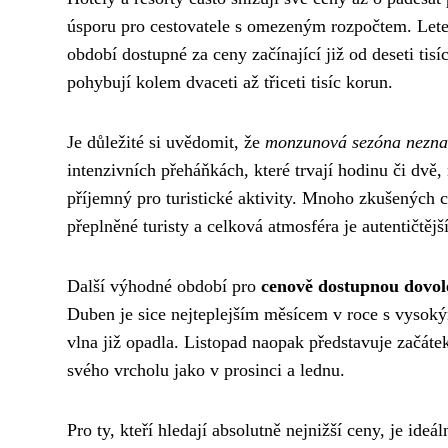
úsporu pro cestovatele s omezeným rozpočtem. Let
období dostupné za ceny začínající již od deseti ti
pohybují kolem dvaceti až třiceti tisíc korun.
Je důležité si uvědomit, že
monzunová sezóna neznam
intenzivních přeháňkách, které trvají hodinu či dvě
příjemný pro turistické aktivity. Mnoho zkušených c
přeplněné turisty a celková atmosféra je autentičtější
Další výhodné období pro
cenově dostupnou dovol
Duben je sice nejteplejším měsícem v roce s vysokými
vlna již opadla. Listopad naopak představuje začátek
svého vrcholu jako v prosinci a lednu.
Pro ty, kteří hledají absolutně nejnižší ceny, je ideá