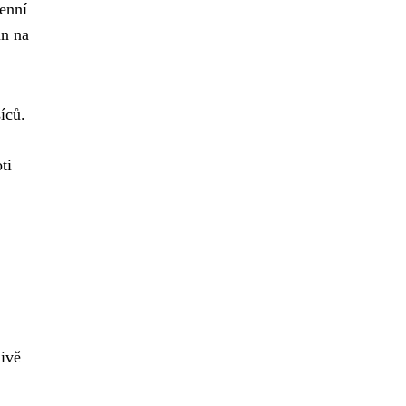
denní
un na
íců.
ti
livě