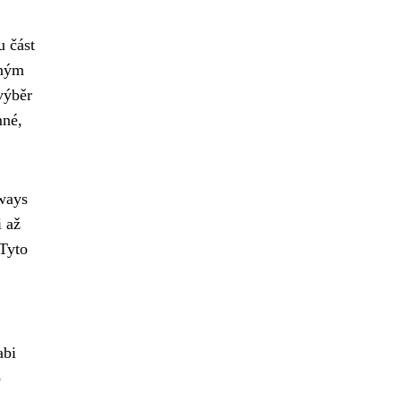
u část
aným
 výběr
mné,
ways
i až
 Tyto
abi
o