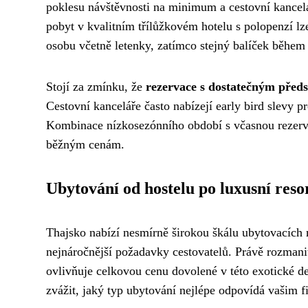
poklesu návštěvnosti na minimum a cestovní kancelář
pobyt v kvalitním třílůžkovém hotelu s polopenzí lze
osobu včetně letenky, zatímco stejný balíček během p
Stojí za zmínku, že
rezervace s dostatečným před
Cestovní kanceláře často nabízejí early bird slevy p
Kombinace nízkosezónního období s včasnou rezerva
běžným cenám.
Ubytování od hostelu po luxusní reso
Thajsko nabízí nesmírně širokou škálu ubytovacích 
nejnáročnější požadavky cestovatelů. Právě rozmanit
ovlivňuje celkovou cenu dovolené v této exotické de
zvážit, jaký typ ubytování nejlépe odpovídá vašim