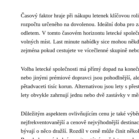
Časový faktor hraje při nákupu letenek klíčovou rol
rozpočtu určeného na dovolenou. Ideální doba pro za
odletem. V tomto časovém horizontu letecké společnost
volných míst. Last minute nabídky sice mohou někdy
zejména pokud cestujete ve vícečlenné skupině nebo
Volba letecké společnosti má přímý dopad na koneč
nebo jinými prémiové dopravci jsou pohodlnější, al
pětadvaceti tisíc korun. Alternativou jsou lety s přes
lety obvykle zahrnují jednu nebo dvě zastávky v m
Důležitým aspektem ovlivňujícím cenu je také výběr
nejfrekventovanější a cenově nejvýhodnější destinac
bývají o něco dražší. Rozdíl v ceně může činit někol