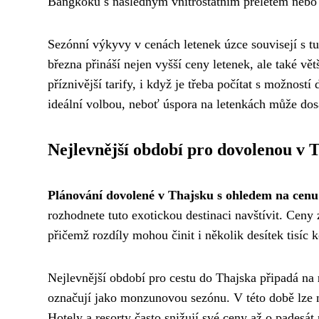
Bangkoku s následným vnitrostátním přeletem nebo
Sezónní výkyvy v cenách letenek úzce souvisejí s tu
března přináší nejen vyšší ceny letenek, ale také vět
příznivější tarify, i když je třeba počítat s možnos
ideální volbou, neboť úspora na letenkách může dos
Nejlevnější období pro dovolenou v 
Plánování dovolené v Thajsku s ohledem na cenu
rozhodnete tuto exotickou destinaci navštívit. Ceny 
přičemž rozdíly mohou činit i několik desítek tisíc 
Nejlevnější období pro cestu do Thajska připadá na
označují jako monzunovou sezónu. V této době lze n
Hotely a resorty často snižují své ceny až o padesát