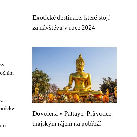
Exotické destinace, které stojí
za návštěvu v roce 2024
nky
 ročním
dá
nomické
Dovolená v Pattaye: Průvodce
thajským rájem na pobřeží
smi