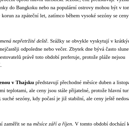
enky do Bangkoku nebo na populární ostrovy mohou být v to
síc korun za zpáteční let, zatímco během vysoké sezóny se cen
ená nepřetržité deště
. Srážky se obvykle vyskytují v krátký
, nejčastěji odpoledne nebo večer. Zbytek dne bývá často slun
estovatelů právě toto období preferuje, protože pláže nejsou
.
enou v Thajsku
představují přechodné měsíce duben a listop
 teplotami, ale ceny jsou stále přijatelné, protože hlavní tur
 suché sezóny, kdy počasí je již stabilní, ale ceny ještě nedos
lní zaměřit se na
měsíce září a říjen
. V tomto období dochází 