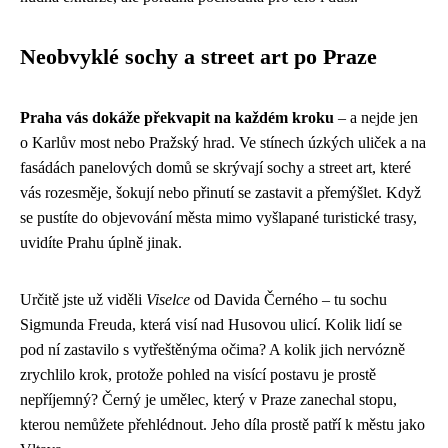
Neobvyklé sochy a street art po Praze
Praha vás dokáže překvapit na každém kroku
– a nejde jen
o Karlův most nebo Pražský hrad. Ve stínech úzkých uliček a na
fasádách panelových domů se skrývají sochy a street art, které
vás rozesměje, šokují nebo přinutí se zastavit a přemýšlet. Když
se pustíte do objevování města mimo vyšlapané turistické trasy,
uvidíte Prahu úplně jinak.
Určitě jste už viděli
Viselce
od Davida Černého – tu sochu
Sigmunda Freuda, která visí nad Husovou ulicí. Kolik lidí se
pod ní zastavilo s vytřeštěnýma očima? A kolik jich nervózně
zrychlilo krok, protože pohled na visící postavu je prostě
nepříjemný? Černý je umělec, který v Praze zanechal stopu,
kterou nemůžete přehlédnout. Jeho díla prostě patří k městu jako