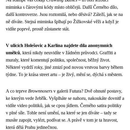
miminka s čárovými kódy místo obličejů. Další Černého dílo,
další kontroverze. Jsou roztomilá, nebo děsivá? Záleží, jak se na
ně díváte. Stejná miminka šplhají po Žižkovské věži a když je
vidíte poprvé, prostě zůstanete stát.
V ulicích Holešovic a Karlína najdete díla anonymních
umělců
, která nikdy neuvidíte v žádném průvodci. Graffiti a
muraly, které komentují politiku, společnost, běžný život.
Některé vydrží roky, jiné zmizí pod novou vrstvou barvy během
týdne. To je krása street artu – je živý, mění se, dýchá s městem.
A co teprve
Brownnosers
v galerii Futura? Dvě ohnuté postavy,
ke kterým vede žebřík. Vyšplháte se nahoru, nakoukáte dovnitř a
vidíte video politiků, jak se cpou jídlem. Černého satira politiky
v plné síle. Tohle není umění, na které se jen díváte – tady se
musíte zapojit, vylézt, podívat se. A právě v tom je ta hravost,
která dělá Prahu jedinečnou.