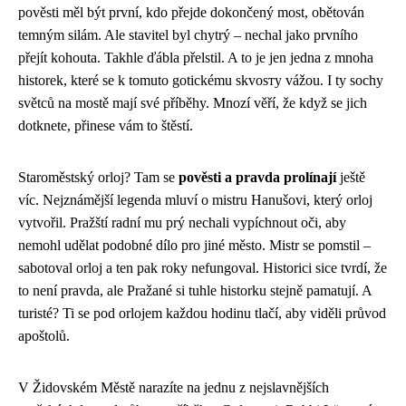
pověsti měl být první, kdo přejde dokončený most, obětován
temným silám. Ale stavitel byl chytrý – nechal jako prvního
přejít kohouta. Takhle ďábla přelstil. A to je jen jedna z mnoha
historek, které se k tomuto gotickému skvosту vážou. I ty sochy
světců na mostě mají své příběhy. Mnozí věří, že když se jich
dotknete, přinese vám to štěstí.
Staroměstský orloj? Tam se
pověsti a pravda prolínají
ještě
víc. Nejznámější legenda mluví o mistru Hanušovi, který orloj
vytvořil. Pražští radní mu prý nechali vypíchnout oči, aby
nemohl udělat podobné dílo pro jiné město. Mistr se pomstil –
sabotoval orloj a ten pak roky nefungoval. Historici sice tvrdí, že
to není pravda, ale Pražané si tuhle historku stejně pamatují. A
turisté? Ti se pod orlojem každou hodinu tlačí, aby viděli průvod
apoštolů.
V Židovském Městě narazíte na jednu z nejslavnějších