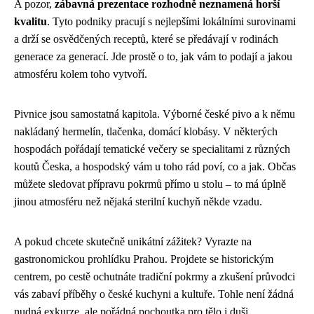
A pozor,
zábavná prezentace rozhodně neznamená horší
kvalitu
. Tyto podniky pracují s nejlepšími lokálními surovinami
a drží se osvědčených receptů, které se předávají v rodinách
generace za generací. Jde prostě o to, jak vám to podají a jakou
atmosféru kolem toho vytvoří.
Pivnice jsou samostatná kapitola. Výborné české pivo a k němu
nakládaný hermelín, tlačenka, domácí klobásy. V některých
hospodách pořádají tematické večery se specialitami z různých
koutů Česka, a hospodský vám u toho rád poví, co a jak. Občas
můžete sledovat přípravu pokrmů přímo u stolu – to má úplně
jinou atmosféru než nějaká sterilní kuchyň někde vzadu.
A pokud chcete skutečně unikátní zážitek? Vyrazte na
gastronomickou prohlídku Prahou. Projdete se historickým
centrem, po cestě ochutnáte tradiční pokrmy a zkušení průvodci
vás zabaví příběhy o české kuchyni a kultuře. Tohle není žádná
nudná exkurze, ale pořádná pochoutka pro tělo i duši.