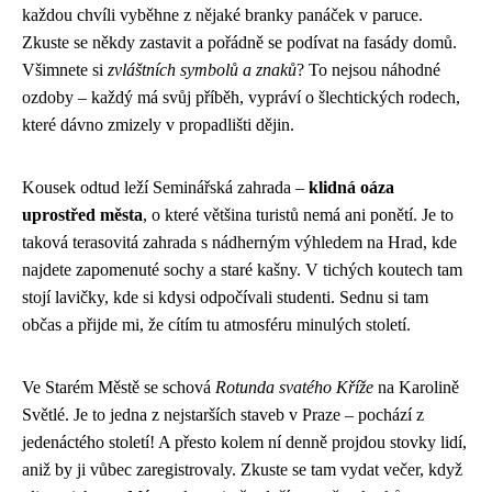
každou chvíli vyběhne z nějaké branky panáček v paruce.
Zkuste se někdy zastavit a pořádně se podívat na fasády domů.
Všimnete si
zvláštních symbolů a znaků
? To nejsou náhodné
ozdoby – každý má svůj příběh, vypráví o šlechtických rodech,
které dávno zmizely v propadlišti dějin.
Kousek odtud leží Seminářská zahrada –
klidná oáza
uprostřed města
, o které většina turistů nemá ani ponětí. Je to
taková terasovitá zahrada s nádherným výhledem na Hrad, kde
najdete zapomenuté sochy a staré kašny. V tichých koutech tam
stojí lavičky, kde si kdysi odpočívali studenti. Sednu si tam
občas a přijde mi, že cítím tu atmosféru minulých století.
Ve Starém Městě se schová
Rotunda svatého Kříže
na Karolině
Světlé. Je to jedna z nejstarších staveb v Praze – pochází z
jedenáctého století! A přesto kolem ní denně projdou stovky lidí,
aniž by ji vůbec zaregistrovaly. Zkuste se tam vydat večer, když