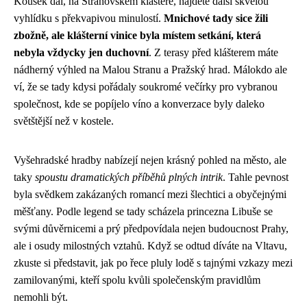
Kousek dál, na Strahovském klášteře, najdete další skvělou
vyhlídku s překvapivou minulostí.
Mnichové tady sice žili
zbožně, ale klášterní vinice byla místem setkání, která
nebyla vždycky jen duchovní
. Z terasy před klášterem máte
nádherný výhled na Malou Stranu a Pražský hrad. Málokdo ale
ví, že se tady kdysi pořádaly soukromé večírky pro vybranou
společnost, kde se popíjelo víno a konverzace byly daleko
světštější než v kostele.
Vyšehradské hradby nabízejí nejen krásný pohled na město, ale
taky
spoustu dramatických příběhů plných intrik
. Tahle pevnost
byla svědkem zakázaných romancí mezi šlechtici a obyčejnými
měšťany. Podle legend se tady scházela princezna Libuše se
svými důvěrnicemi a prý předpovídala nejen budoucnost Prahy,
ale i osudy milostných vztahů. Když se odtud díváte na Vltavu,
zkuste si představit, jak po řece pluly lodě s tajnými vzkazy mezi
zamilovanými, kteří spolu kvůli společenským pravidlům
nemohli být.