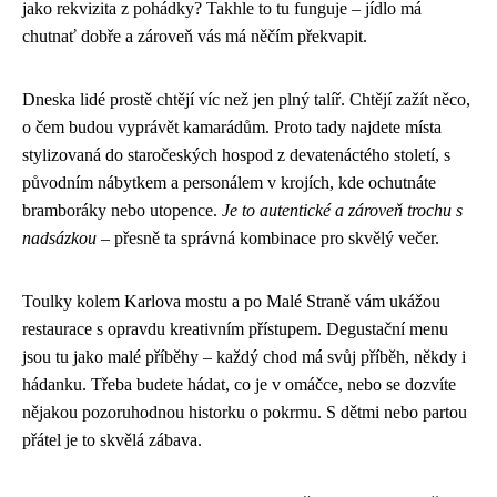
jako rekvizita z pohádky? Takhle to tu funguje – jídlo má
chutnať dobře a zároveň vás má něčím překvapit.
Dneska lidé prostě chtějí víc než jen plný talíř. Chtějí zažít něco,
o čem budou vyprávět kamarádům. Proto tady najdete místa
stylizovaná do staročeských hospod z devatenáctého století, s
původním nábytkem a personálem v krojích, kde ochutnáte
bramboráky nebo utopence.
Je to autentické a zároveň trochu s
nadsázkou
– přesně ta správná kombinace pro skvělý večer.
Toulky kolem Karlova mostu a po Malé Straně vám ukážou
restaurace s opravdu kreativním přístupem. Degustační menu
jsou tu jako malé příběhy – každý chod má svůj příběh, někdy i
hádanku. Třeba budete hádat, co je v omáčce, nebo se dozvíte
nějakou pozoruhodnou historku o pokrmu. S dětmi nebo partou
přátel je to skvělá zábava.