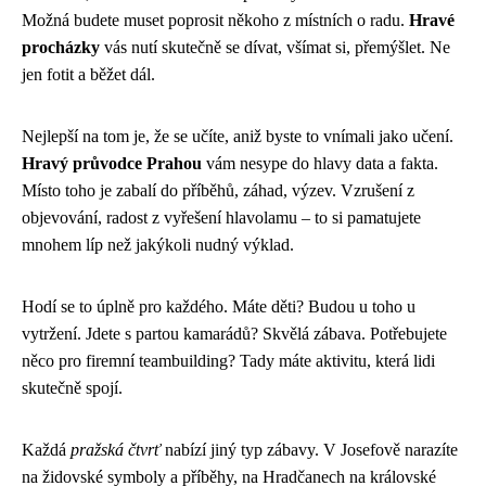
Možná budete muset poprosit někoho z místních o radu.
Hravé
procházky
vás nutí skutečně se dívat, všímat si, přemýšlet. Ne
jen fotit a běžet dál.
Nejlepší na tom je, že se učíte, aniž byste to vnímali jako učení.
Hravý průvodce Prahou
vám nesype do hlavy data a fakta.
Místo toho je zabalí do příběhů, záhad, výzev. Vzrušení z
objevování, radost z vyřešení hlavolamu – to si pamatujete
mnohem líp než jakýkoli nudný výklad.
Hodí se to úplně pro každého. Máte děti? Budou u toho u
vytržení. Jdete s partou kamarádů? Skvělá zábava. Potřebujete
něco pro firemní teambuilding? Tady máte aktivitu, která lidi
skutečně spojí.
Každá
pražská čtvrť
nabízí jiný typ zábavy. V Josefově narazíte
na židovské symboly a příběhy, na Hradčanech na královské