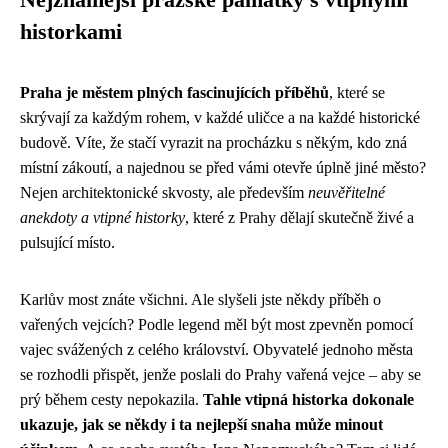
historkami
Praha je městem plných fascinujících příběhů
, které se
skrývají za každým rohem, v každé uličce a na každé historické
budově. Víte, že stačí vyrazit na procházku s někým, kdo zná
místní zákoutí, a najednou se před vámi otevře úplně jiné město?
Nejen architektonické skvosty, ale především
neuvěřitelné
anekdoty a vtipné historky
, které z Prahy dělají skutečně živé a
pulsující místo.
Karlův most znáte všichni. Ale slyšeli jste někdy příběh o
vařených vejcích? Podle legend měl být most zpevněn pomocí
vajec svážených z celého království. Obyvatelé jednoho města
se rozhodli přispět, jenže poslali do Prahy vařená vejce – aby se
prý během cesty nepokazila.
Tahle vtipná historka dokonale
ukazuje, jak se někdy i ta nejlepší snaha může minout