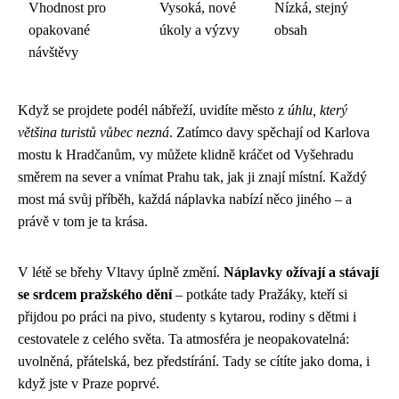
Vhodnost pro
Vysoká, nové
Nízká, stejný
opakované
úkoly a výzvy
obsah
návštěvy
Když se projdete podél nábřeží, uvidíte město z
úhlu, který
většina turistů vůbec nezná
. Zatímco davy spěchají od Karlova
mostu k Hradčanům, vy můžete klidně kráčet od Vyšehradu
směrem na sever a vnímat Prahu tak, jak ji znají místní. Každý
most má svůj příběh, každá náplavka nabízí něco jiného – a
právě v tom je ta krása.
V létě se břehy Vltavy úplně změní.
Náplavky ožívají a stávají
se srdcem pražského dění
– potkáte tady Pražáky, kteří si
přijdou po práci na pivo, studenty s kytarou, rodiny s dětmi i
cestovatele z celého světa. Ta atmosféra je neopakovatelná:
uvolněná, přátelská, bez předstírání. Tady se cítíte jako doma, i
když jste v Praze poprvé.