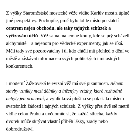
Z výšky Staroměstské mostecké věže vidíte Karlův most z úplně
jiné perspektivy. Pochopíte, proč bylo tohle místo po staletí
centrem nejen obchodu, ale taky tajných schůzek a
vyřizování účtů
. Věž sama má temné kouty, kde se prý scházeli
alchymisté – a nejenom pro vědecké experimenty, jak se říká.
Měli tady své pozorovatelny i ti, kdo chtěli mít přehled o dění ve
městě a získávat informace o svých politických i milostných
konkurentech.
I moderní Žižkovská televizní věž má své pikantnosti.
Během
stavby vznikly mezi dělníky a inženýry vztahy, které rozhodně
nebyly jen pracovní
, a vyhlídková plošina se pak stala místem
svatebních žádostí i tajných schůzek. Z výšky přes dvě stě metrů
vidíte celou Prahu a uvědomíte si, že každá střecha, každý
dvorek může skrývat vlastní příběh lásky, zrady nebo
dobrodružství.