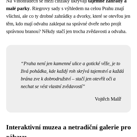
Na Vinohradech se mezi činžáky ukrývají
tajemné zahrady a
malé parky
. Riegrovy sady s výhledem na celou Prahu znají
všichni, ale co ty drobné zahrádky a dvorky, které se otevřou jen
těm, kdo mají odvahu zaklepat na správné dveře nebo projít
správnou branou? Někdy stačí jen trocha zvědavosti a odvaha.
Praha není jen kamenné ulice a gotické věže, je to
živá pohádka, kde každý roh skrývá tajemství a každá
brána zve k dobrodružství – stačí jen otevřít oči a
nechat se vést vlastní zvědavostí
Vojtěch Malíř
Interaktivní muzea a netradiční galerie pro
zábavu