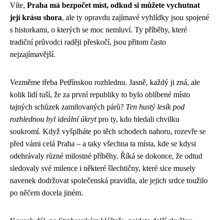
Víte,
Praha má bezpočet míst, odkud si můžete vychutnat
její krásu shora
, ale ty opravdu zajímavé vyhlídky jsou spojené
s historkami, o kterých se moc nemluví. Ty příběhy, které
tradiční průvodci raději přeskočí, jsou přitom často
nejzajímavější.
Vezměme třeba Petřínskou rozhlednu. Jasně, každý ji zná, ale
kolik lidí tuší, že za první republiky to bylo oblíbené místo
tajných schůzek zamilovaných párů?
Ten hustý lesík pod
rozhlednou byl ideální úkryt
pro ty, kdo hledali chvilku
soukromí. Když vyšplháte po těch schodech nahoru, rozevře se
před vámi celá Praha – a taky všechna ta místa, kde se kdysi
odehrávaly různé milostné příběhy. Říká se dokonce, že odtud
sledovaly své milence i některé šlechtičny, které sice musely
navenek dodržovat společenská pravidla, ale jejich srdce toužilo
po něčem docela jiném.