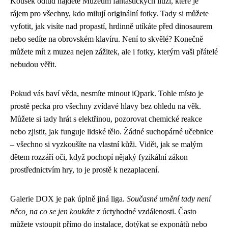
Kousek odtud najdete Muzeum fantastických iluzí, které je
rájem pro všechny, kdo milují originální fotky. Tady si můžete
vyfotit, jak visíte nad propastí, hrdinně utíkáte před dinosaurem
nebo sedíte na obrovském klavíru. Není to skvělé? Konečně
můžete mít z muzea nejen zážitek, ale i fotky, kterým vaši přátelé
nebudou věřit.
Pokud vás baví věda, nesmíte minout iQpark. Tohle místo je
prostě pecka pro všechny zvídavé hlavy bez ohledu na věk.
Můžete si tady hrát s elektřinou, pozorovat chemické reakce
nebo zjistit, jak funguje lidské tělo. Žádné suchopárné učebnice
– všechno si vyzkoušíte na vlastní kůži. Vidět, jak se malým
dětem rozzáří oči, když pochopí nějaký fyzikální zákon
prostřednictvím hry, to je prostě k nezaplacení.
Galerie DOX je pak úplně jiná liga.
Současné umění tady není
něco, na co se jen koukáte
z úctyhodné vzdálenosti. Často
můžete vstoupit přímo do instalace, dotýkat se exponátů nebo