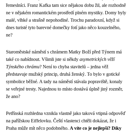
řemeslníci. Franz Kafka tam sice nějakou dobu žil, ale rozhodně
ne v nějakém romantickém prostředí plném mystiky. Domy byly
malé, vlhké a strašně nepohodlné. Trochu paradoxní, když si
dnes turisté tyto barevné domečky fotí jako něco kouzelného,
ne?
Staroměstské náměstí s chrámem Matky Boží před Týnem má
také co nabídnout. Všimli jste si někdy
asymetrických věží
Týnského chrámu
? Není to chyba stavitelů – jedna věž
představuje mužský princip, druhá ženský. To bylo v gotické
symbolice běžné. A tady na náměstí stávala popraviště, konaly
se veřejné tresty. Najednou to místo dostává úplně jiný rozměr,
že ano?
Petřínská rozhledna vznikla vlastně jako taková vtipná odpověď
na pařížskou Eiffelovku. Čeští vlastenci chtěli dokázat, že i
Praha může mít něco podobného.
A víte co je nejlepší? Díky