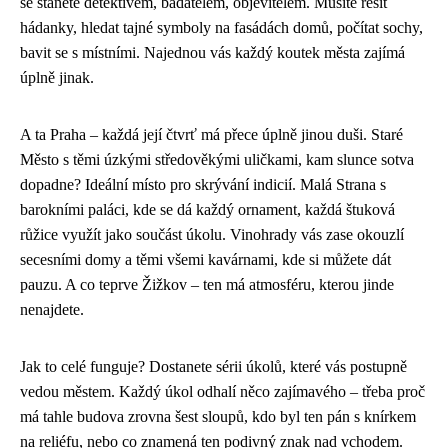
se stanete detektivem, badatelem, objevitelem. Musíte řešit
hádanky, hledat tajné symboly na fasádách domů, počítat sochy,
bavit se s místními. Najednou vás každý koutek města zajímá
úplně jinak.
A ta Praha – každá její čtvrť má přece úplně jinou duši. Staré
Město s těmi úzkými středověkými uličkami, kam slunce sotva
dopadne? Ideální místo pro skrývání indicií. Malá Strana s
barokními paláci, kde se dá každý ornament, každá štuková
růžice využít jako součást úkolu. Vinohrady vás zase okouzlí
secesními domy a těmi všemi kavárnami, kde si můžete dát
pauzu. A co teprve Žižkov – ten má atmosféru, kterou jinde
nenajdete.
Jak to celé funguje? Dostanete sérii úkolů, které vás postupně
vedou městem. Každý úkol odhalí něco zajímavého – třeba proč
má tahle budova zrovna šest sloupů, kdo byl ten pán s knírkem
na reliéfu, nebo co znamená ten podivný znak nad vchodem.