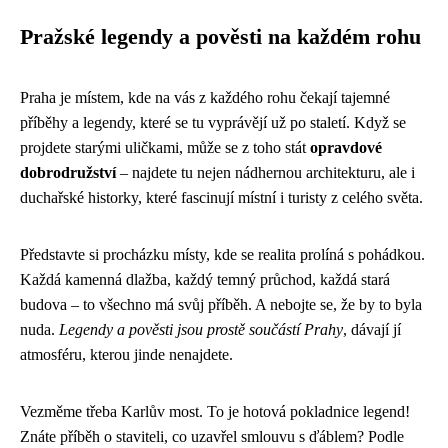
Pražské legendy a pověsti na každém rohu
Praha je místem, kde na vás z každého rohu čekají tajemné
příběhy a legendy, které se tu vyprávějí už po staletí. Když se
projdete starými uličkami, může se z toho stát
opravdové
dobrodružství
– najdete tu nejen nádhernou architekturu, ale i
duchařské historky, které fascinují místní i turisty z celého světa.
Představte si procházku místy, kde se realita prolíná s pohádkou.
Každá kamenná dlažba, každý temný průchod, každá stará
budova – to všechno má svůj příběh. A nebojte se, že by to byla
nuda.
Legendy a pověsti jsou prostě součástí Prahy
, dávají jí
atmosféru, kterou jinde nenajdete.
Vezměme třeba Karlův most. To je hotová pokladnice legend!
Znáte příběh o staviteli, co uzavřel smlouvu s ďáblem? Podle