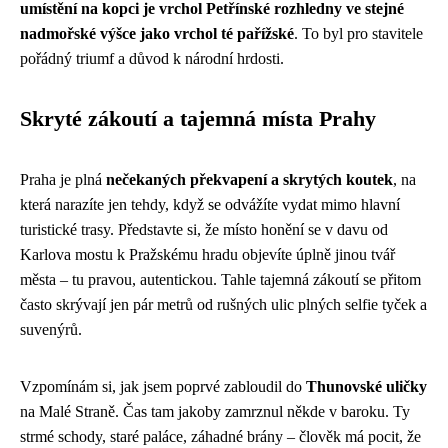
umístění na kopci je vrchol Petřínské rozhledny ve stejné
nadmořské výšce jako vrchol té pařížské
. To byl pro stavitele
pořádný triumf a důvod k národní hrdosti.
Skryté zákoutí a tajemná místa Prahy
Praha je plná
nečekaných překvapení a skrytých koutek
, na
která narazíte jen tehdy, když se odvážíte vydat mimo hlavní
turistické trasy. Představte si, že místo honění se v davu od
Karlova mostu k Pražskému hradu objevíte úplně jinou tvář
města – tu pravou, autentickou. Tahle tajemná zákoutí se přitom
často skrývají jen pár metrů od rušných ulic plných selfie tyček a
suvenýrů.
Vzpomínám si, jak jsem poprvé zabloudil do
Thunovské uličky
na Malé Straně. Čas tam jakoby zamrznul někde v baroku. Ty
strmé schody, staré paláce, záhadné brány – člověk má pocit, že