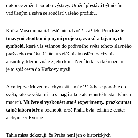
dokonce změnit podobu výstavy. Umění přestává být něčím
vzdáleným a stává se součástí vašeho prožitku.
Kafka Museum nabízí ještě intenzivnější zážitek.
Procházíte
tmavými chodbami plnými projekcí, zvuků a tajemných
symbolů
, které vás vtáhnou do podivného světa tohoto slavného
pražského rodáka. Cítíte tu zvláštní atmosféru odcizení a
absurdity, kterou znáte z jeho knih. Není to klasické muzeum –
je to spíš cesta do Kafkovy mysli.
A co teprve Muzeum alchymistů a mágů! Tady se ponoříte do
světa, kde se věda mísila s magií a kde alchymisté hledali kámen
mudrců.
Můžete si vyzkoušet staré experimenty, prozkoumat
tajné laboratoře
a pochopit, proč Praha byla jedním z center
alchymie v Evropě.
Tahle místa dokazují, že Praha není jen o historických