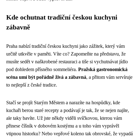
Kde ochutnat tradiční českou kuchyni
zábavně
Praha nabízí tradiční českou kuchyni jako zážitek, který vám
určitě utkvěle v paměti. Víte co? Zapomeňte na představu, že
musíte sedět v naškrobené restauraci a tiše si vychutnávat jídlo
pod dohledem přísného sommeliéra.
Pražská gastronomická
scéna umí být pořádně živá a zábavná
, a přitom vám servíruje
to nejlepší z české tradice.
Stačí se projít Starým Městem a narazíte na hospůdky, kde
kuchaři berou staré recepty a podávají je tak, že se nejen najíte,
ale taky bavíte. Už jste někdy viděli svíčkovou, kterou vám
přinese číšník v dobovém kostýmu a u toho vám vyprávěl
vtipnou historku? Nebo vepřové koleno tak obrovské, že vypadá