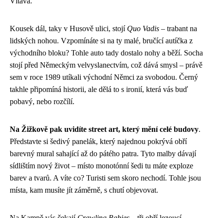
Vltava.
Kousek dál, taky v Husově ulici, stojí
Quo Vadis
– trabant na
lidských nohou. Vzpomínáte si na ty malé, bručící autíčka z
východního bloku? Tohle auto tady dostalo nohy a běží. Socha
stojí před Německým velvyslanectvím, což dává smysl – právě
sem v roce 1989 utíkali východní Němci za svobodou. Černý
takhle připomíná historii, ale dělá to s ironií, která vás buď
pobavý, nebo rozčílí.
Na Žižkově pak uvidíte street art, který mění celé budovy
.
Představte si šedivý panelák, který najednou pokrývá obří
barevný mural sahající až do pátého patra. Tyto malby dávají
sídlištím nový život – místo monotónní šedi tu máte exploze
barev a tvarů. A víte co? Turisti sem skoro nechodí. Tohle jsou
místa, kam musíte jít záměrně, s chutí objevovat.
Na Kampě vás čekají
Crawling Babies
– tři obří lezoucí