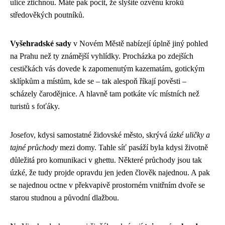
ulice ztichnou. Máte pak pocit, že slyšíte ozvěnu kroků
středověkých poutníků.
Vyšehradské sady
v Novém Městě nabízejí úplně jiný pohled
na Prahu než ty známější vyhlídky. Procházka po zdejších
cestičkách vás dovede k zapomenutým kazematám, gotickým
sklípkům a místům, kde se – tak alespoň říkají pověsti –
scházely čarodějnice. A hlavně tam potkáte víc místních než
turistů s foťáky.
Josefov, kdysi samostatné židovské město, skrývá
úzké uličky a
tajné průchody
mezi domy. Tahle síť pasáží byla kdysi životně
důležitá pro komunikaci v ghettu. Některé průchody jsou tak
úzké, že tudy projde opravdu jen jeden člověk najednou. A pak
se najednou octne v překvapivě prostorném vnitřním dvoře se
starou studnou a původní dlažbou.