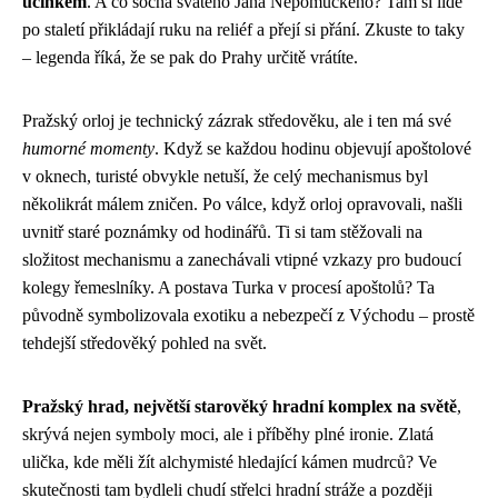
účinkem
. A co socha svatého Jana Nepomuckého? Tam si lidé
po staletí přikládají ruku na reliéf a přejí si přání. Zkuste to taky
– legenda říká, že se pak do Prahy určitě vrátíte.
Pražský orloj je technický zázrak středověku, ale i ten má své
humorné momenty
. Když se každou hodinu objevují apoštolové
v oknech, turisté obvykle netuší, že celý mechanismus byl
několikrát málem zničen. Po válce, když orloj opravovali, našli
uvnitř staré poznámky od hodinářů. Ti si tam stěžovali na
složitost mechanismu a zanechávali vtipné vzkazy pro budoucí
kolegy řemeslníky. A postava Turka v procesí apoštolů? Ta
původně symbolizovala exotiku a nebezpečí z Východu – prostě
tehdejší středověký pohled na svět.
Pražský hrad, největší starověký hradní komplex na světě
,
skrývá nejen symboly moci, ale i příběhy plné ironie. Zlatá
ulička, kde měli žít alchymisté hledající kámen mudrců? Ve
skutečnosti tam bydleli chudí střelci hradní stráže a později