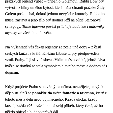
pražských legend vůbec – příběh o Golemovi. Rabbi Löw prý
vytvořil z hlíny umělou bytost, která měla chránit pražské Židy.
Golem poslouchal, dokud jednou nevyšel z kontroly. Rabbi ho
musel zastavit a jeho tělo prý dodnes leží na půdě Staronové
synagogy.
Tahle tajemná pověst přitahuje badatele i milovníky
mystiky
ze všech koutů světa.
Na Vyšehradě vás čekají legendy ze zcela jiné doby – z časů
českých knížat a králů. Kněžna Libuše tu prý předpověděla
vznik Prahy. Její slavná slova „Vidím město veliké, jehož sláva
hvězd se dotýká se stala symbolem hlavního města a dodnes nás
dojímají.
Když projdete Prahu s otevřenýma očima, nezažijete jen výuku
dějepisu. Spíš se
ponoříte do světa fantazie a tajemna
, který z
tohoto města dělá něco výjimečného. Každá ulička, každý
kostel, každá věž – všechno má svůj příběh, který čeká, až ho
někdo objeví a bude vyprávět dál.