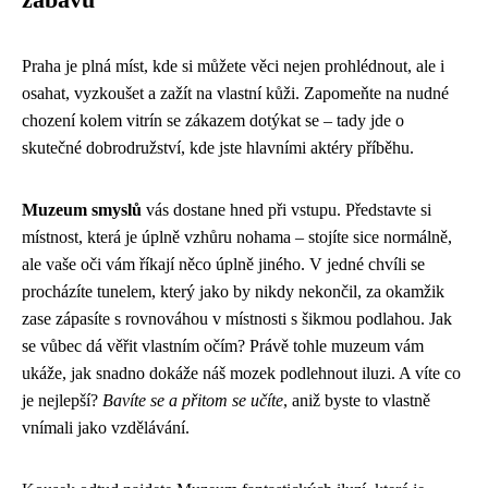
Praha je plná míst, kde si můžete věci nejen prohlédnout, ale i
osahat, vyzkoušet a zažít na vlastní kůži. Zapomeňte na nudné
chození kolem vitrín se zákazem dotýkat se – tady jde o
skutečné dobrodružství, kde jste hlavními aktéry příběhu.
Muzeum smyslů
vás dostane hned při vstupu. Představte si
místnost, která je úplně vzhůru nohama – stojíte sice normálně,
ale vaše oči vám říkají něco úplně jiného. V jedné chvíli se
procházíte tunelem, který jako by nikdy nekončil, za okamžik
zase zápasíte s rovnováhou v místnosti s šikmou podlahou. Jak
se vůbec dá věřit vlastním očím? Právě tohle muzeum vám
ukáže, jak snadno dokáže náš mozek podlehnout iluzi. A víte co
je nejlepší?
Bavíte se a přitom se učíte
, aniž byste to vlastně
vnímali jako vzdělávání.