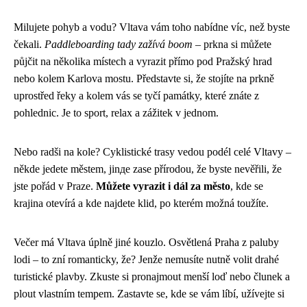
Milujete pohyb a vodu? Vltava vám toho nabídne víc, než byste
čekali.
Paddleboarding tady zažívá boom
– prkna si můžete
půjčit na několika místech a vyrazit přímo pod Pražský hrad
nebo kolem Karlova mostu. Představte si, že stojíte na prkně
uprostřed řeky a kolem vás se tyčí památky, které znáte z
pohlednic. Je to sport, relax a zážitek v jednom.
Nebo radši na kole? Cyklistické trasy vedou podél celé Vltavy –
někde jedete městem, jinде zase přírodou, že byste nevěřili, že
jste pořád v Praze.
Můžete vyrazit i dál za město
, kde se
krajina otevírá a kde najdete klid, po kterém možná toužíte.
Večer má Vltava úplně jiné kouzlo. Osvětlená Praha z paluby
lodi – to zní romanticky, že? Jenže nemusíte nutně volit drahé
turistické plavby. Zkuste si pronajmout menší loď nebo člunek a
plout vlastním tempem. Zastavte se, kde se vám líbí, užívejte si