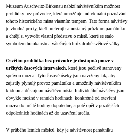
Muzeum Auschwitz-Birkenau nabízí návštěvníkům možnost
prohlídky bez průvodce, která umožňuje individuální poznávání
tohoto historického místa vlastním tempem. Tato forma návštěvy
je vhodná pro ty, kteří preferují samostatný průzkum památníku
a chtějí si vytvořit vlastní představu o místě, které se stalo
symbolem holokaustu a válečných hrůz druhé světové války.
Osvětim prohlídka bez průvodce je dostupná pouze v
určitých časových intervalech
, které jsou pečlivě stanoveny
správou muzea. Tyto časové úseky jsou navrženy tak, aby
zajistily plynulý provoz památníku a umožnily návštěvníkům
klidnou a důstojnou návštěvu místa. Individuální návštěvy jsou
obvykle možné v ranních hodinách, konkrétně od otevření
muzea do určité hodiny dopoledne, a poté opět v pozdějších
odpoledních hodinách až do uzavření areálu.
V průběhu letních měsíců, kdy je návštěvnost památníku