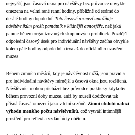
nejvyšší, jsou časová okna pro návštěvy bez průvodce obvykle
omezena na velmi rané ranní hodiny, přibližně od sedmé do
desáté hodiny dopolední.
Toto časové rozmezí umožňuje
návštěvníkům prožít památník v klidnější atmosféře
, než jaká
panuje během organizovaných skupinových prohlídek. Pozdější
odpolední časový úsek pro individuální návštěvy začína obvykle
kolem páté hodiny odpolední a trvá až do oficiálního uzavření
muzea.
Během zimních měsíců, kdy je návštěvnost nižší, jsou pravidla
pro individuální návštěvy mírnější a časová okna jsou rozšířená.
Návštěvníci mohou přicházet bez průvodce prakticky kdykoliv
během provozní doby muzea, aniž by museli dodržovat tak
přísná časová omezení jako v letní sezóně.
Zimní období nabízí
výhodu menšího počtu návštěvníků
, což vytváří intimnější
prostředí pro reflexi a vzdání úcty obětem.