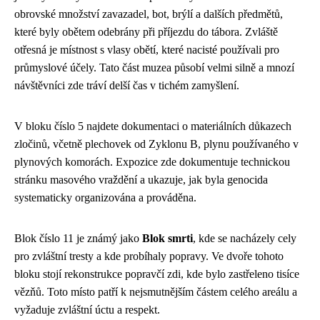
obrovské množství zavazadel, bot, brýlí a dalších předmětů,
které byly obětem odebrány při příjezdu do tábora. Zvláště
otřesná je místnost s vlasy obětí, které nacisté používali pro
průmyslové účely. Tato část muzea působí velmi silně a mnozí
návštěvníci zde tráví delší čas v tichém zamyšlení.
V bloku číslo 5 najdete dokumentaci o materiálních důkazech
zločinů, včetně plechovek od Zyklonu B, plynu používaného v
plynových komorách. Expozice zde dokumentuje technickou
stránku masového vraždění a ukazuje, jak byla genocida
systematicky organizována a prováděna.
Blok číslo 11 je známý jako
Blok smrti
, kde se nacházely cely
pro zvláštní tresty a kde probíhaly popravy. Ve dvoře tohoto
bloku stojí rekonstrukce popravčí zdi, kde bylo zastřeleno tisíce
vězňů. Toto místo patří k nejsmutnějším částem celého areálu a
vyžaduje zvláštní úctu a respekt.