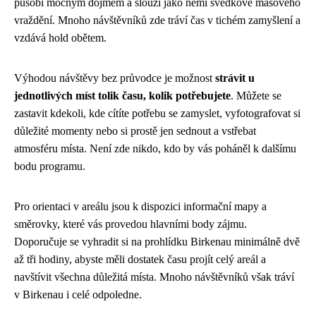
působí mocným dojmem a slouží jako němí svědkové masového
vraždění. Mnoho návštěvníků zde tráví čas v tichém zamyšlení a
vzdává hold obětem.
Výhodou návštěvy bez průvodce je možnost
strávit u
jednotlivých míst tolik času, kolik potřebujete
. Můžete se
zastavit kdekoli, kde cítíte potřebu se zamyslet, vyfotografovat si
důležité momenty nebo si prostě jen sednout a vstřebat
atmosféru místa. Není zde nikdo, kdo by vás poháněl k dalšímu
bodu programu.
Pro orientaci v areálu jsou k dispozici informační mapy a
směrovky, které vás provedou hlavními body zájmu.
Doporučuje se vyhradit si na prohlídku Birkenau minimálně dvě
až tři hodiny, abyste měli dostatek času projít celý areál a
navštívit všechna důležitá místa. Mnoho návštěvníků však tráví
v Birkenau i celé odpoledne.