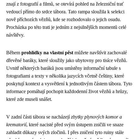
znají z fotografií a filmů, se otevírá pohled na železniční trať
vedoucí přímo do srdce tábora. Tato rampa sloužila k selekci
nově příchozích vězňů, kde se rozhodovalo o jejich osudu.
Procházka po této trati je jedním z nejsilnějších momentů celé
návštěvy.
Během
prohlídky na vlastní pěst
můžete navštívit zachovalé
dřevěné baráky, které sloužily jako ubytovny pro tisíce vězňů.
Uvnitř některých baráků jsou umístěny informační tabule s
fotografiami a texty v několika jazycích včetně češtiny, které
poskytují kontext a vysvětlení k jednotlivým částem tábora. Tyto
informace pomáhají pochopit každodenní život vězňů a hrůzy,
které zde museli snášet.
V zadní části tábora se nacházejí
zbytky plynových komor a
krematorií
, které nacisté před svým ústupem zničili ve snaze
zahladit důkazy svých zločinů. I přes zničení tyto ruiny stále