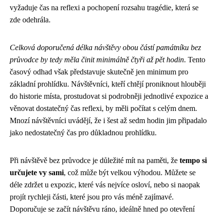
vyžaduje čas na reflexi a pochopení rozsahu tragédie, která se
zde odehrála.
Celková doporučená délka návštěvy obou částí památníku bez
průvodce by tedy měla činit minimálně čtyři až pět hodin
. Tento
časový odhad však představuje skutečně jen minimum pro
základní prohlídku. Návštěvníci, kteří chtějí proniknout hlouběji
do historie místa, prostudovat si podrobněji jednotlivé expozice a
věnovat dostatečný čas reflexi, by měli počítat s celým dnem.
Mnozí návštěvníci uvádějí, že i šest až sedm hodin jim připadalo
jako nedostatečný čas pro důkladnou prohlídku.
Při návštěvě bez průvodce je důležité mít na paměti, že
tempo si
určujete vy sami
, což může být velkou výhodou. Můžete se
déle zdržet u expozic, které vás nejvíce osloví, nebo si naopak
projít rychleji části, které jsou pro vás méně zajímavé.
Doporučuje se začít návštěvu ráno, ideálně hned po otevření