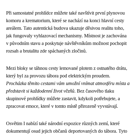
Při samostatné prohlídce můžete také navštívit první plynovou
komoru a krematorium, které se nachází na konci hlavní cesty
areálem. Tato autentická budova ukazuje děsivou realitu toho,
jak fungovaly vyhlazovací mechanismy. Místnost je zachována
v původním stavu a poskytuje návštěvníkům možnost pochopit
rozsah a brutalitu zde spáchaných zločinů.
Mezi bloky se táhnou cesty lemované plotem z ostnatého drátu,
který byl za provozu tábora pod elektrickým proudem.
Procházka těmito cestami vám umožní vnímat atmosféru místa a
představit si každodenní život vězňů
. Bez časového tlaku
skupinové prohlídky můžete zastavit, kdykoli potřebujete, a
zpracovat emoce, které v tomto místě přirozeně vyvstávají.
Osvětim I nabízí také národní expozice různých zemí, které
dokumentují osud jejich občanů deportovaných do tábora. Tyto