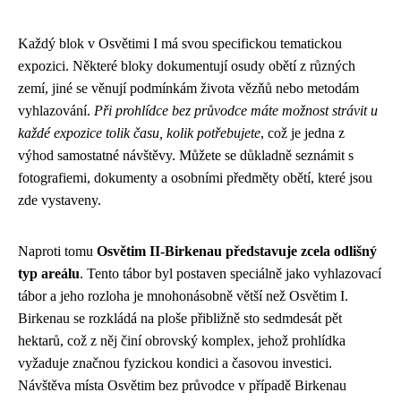
Každý blok v Osvětimi I má svou specifickou tematickou
expozici. Některé bloky dokumentují osudy obětí z různých
zemí, jiné se věnují podmínkám života vězňů nebo metodám
vyhlazování.
Při prohlídce bez průvodce máte možnost strávit u
každé expozice tolik času, kolik potřebujete
, což je jedna z
výhod samostatné návštěvy. Můžete se důkladně seznámit s
fotografiemi, dokumenty a osobními předměty obětí, které jsou
zde vystaveny.
Naproti tomu
Osvětim II-Birkenau představuje zcela odlišný
typ areálu
. Tento tábor byl postaven speciálně jako vyhlazovací
tábor a jeho rozloha je mnohonásobně větší než Osvětim I.
Birkenau se rozkládá na ploše přibližně sto sedmdesát pět
hektarů, což z něj činí obrovský komplex, jehož prohlídka
vyžaduje značnou fyzickou kondici a časovou investici.
Návštěva místa Osvětim bez průvodce v případě Birkenau