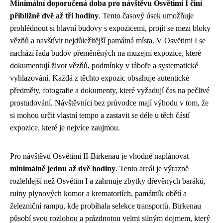
Minimální doporučená doba pro návštěvu Osvětimi I činí
přibližně dvě až tři hodiny
. Tento časový úsek umožňuje
prohlédnout si hlavní budovy s expozicemi, projít se mezi bloky
vězňů a navštívit nejdůležitější památná místa. V Osvětimi I se
nachází řada budov přeměněných na muzejní expozice, které
dokumentují život vězňů, podmínky v táboře a systematické
vyhlazování. Každá z těchto expozic obsahuje autentické
předměty, fotografie a dokumenty, které vyžadují čas na pečlivé
prostudování. Návštěvníci bez průvodce mají výhodu v tom, že
si mohou určit vlastní tempo a zastavit se déle u těch částí
expozice, které je nejvíce zaujmou.
Pro návštěvu Osvětimi II-Birkenau je vhodné naplánovat
minimálně jednu až dvě hodiny
. Tento areál je výrazně
rozlehlejší než Osvětim I a zahrnuje zbytky dřevěných baráků,
ruiny plynových komor a krematoriích, památník obětí a
železniční rampu, kde probíhala selekce transportů. Birkenau
působí svou rozlohou a prázdnotou velmi silným dojmem, který