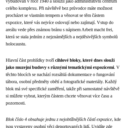
vybudován v roce 1940 a sloužil jako administrativní centrum
celého komplexu. Při návštěvě bez průvodce máte možnost
procházet se vlastním tempem a věnovat se těm částem
expozice, které vás nejvíce oslovují nebo zajímají. Vstup do
areálu vede přes známou bránu s nápisem Arbeit macht frei,
která se stala jedním z nejznámějších a nejděsivějších symbolů
holocaustu.
Hlavní část prohlídky tvoří
cihlové bloky, které dnes slouží
jako muzejní budovy s různými tematickými expozicemi
. V
těchto blocích se nachází rozsáhlá dokumentace o fungování
tábora, osobní předměty obětí a fotografické materiály. Každý
blok má své specifické zaměření, takže při samostatné návštěvě
si můžete vybrat, kterým částem chcete věnovat více času a
pozornosti.
Blok číslo 4 obsahuje jednu z nejobtížnějších částí expozice
, kde
jsou vystaveny osobní věci deportovaných lidí. Uvidíte zde