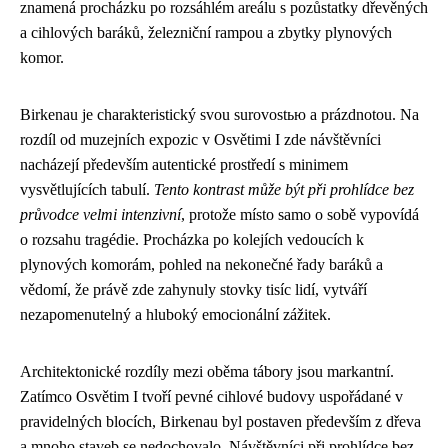
znamená procházku po rozsáhlém areálu s pozůstatky dřevěných
a cihlových baráků, železniční rampou a zbytky plynových
komor.
Birkenau je charakteristický svou surovostью a prázdnotou. Na
rozdíl od muzejních expozic v Osvětimi I zde návštěvníci
nacházejí především autentické prostředí s minimem
vysvětlujících tabulí.
Tento kontrast může být při prohlídce bez
průvodce velmi intenzivní
, protože místo samo o sobě vypovídá
o rozsahu tragédie. Procházka po kolejích vedoucích k
plynových komorám, pohled na nekonečné řady baráků a
vědomí, že právě zde zahynuly stovky tisíc lidí, vytváří
nezapomenutelný a hluboký emocionální zážitek.
Architektonické rozdíly mezi oběma tábory jsou markantní.
Zatímco Osvětim I tvoří pevné cihlové budovy uspořádané v
pravidelných blocích, Birkenau byl postaven především z dřeva
a mnoho staveb se nedochovalo. Návštěvníci při prohlídce bez