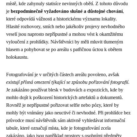
místě, kde zahynuly statisíce nevinných obětí. Z tohoto důvodu
je
bezpodmínečně vyžadováno slušné a důstojné chování
,
které odpovídá vážnosti a historickému významu lokality.
Hlasité rozhovory, smích nebo jakékoliv projevy nevhodného
veselí jsou naprosto nepřípustné a mohou vést k okamžitému
vyloučení z prohlídky. Návštěvníci by měli mluvit tlumeným
hlasem a pohybovat se po areálu s patřičnou úctou k obětem
holokaustu.
Fotografování je v určitých částech areálu povoleno, avšak
existují přísná omezení týkající se způsobu pořizování fotografií
.
Je zakázáno používat blesk v budovách a expozicích, kde by
mohlo dojít k poškození historických artefaktů a dokumentů.
Rovněž je nepřípustné pořizovat selfie nebo pózy, které by
mohly být vnímány jako neuctivé či nevhodné. Při prohlídce bez
průvodce musí návštěvník sám aktivně vyhledávat informační
tabule, které označují místa, kde je fotografování zcela
zakázáno, jako jsou například prostory s osobními předměty