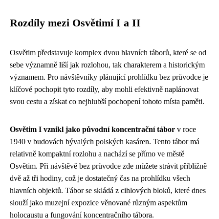
Rozdíly mezi Osvětimí I a II
Osvětim představuje komplex dvou hlavních táborů, které se od
sebe významně liší jak rozlohou, tak charakterem a historickým
významem. Pro návštěvníky plánující prohlídku bez průvodce je
klíčové pochopit tyto rozdíly, aby mohli efektivně naplánovat
svou cestu a získat co nejhlubší pochopení tohoto místa paměti.
Osvětim I vznikl jako původní koncentrační tábor
v roce
1940 v budovách bývalých polských kasáren. Tento tábor má
relativně kompaktní rozlohu a nachází se přímo ve městě
Osvětim. Při návštěvě bez průvodce zde můžete strávit přibližně
dvě až tři hodiny, což je dostatečný čas na prohlídku všech
hlavních objektů. Tábor se skládá z cihlových bloků, které dnes
slouží jako muzejní expozice věnované různým aspektům
holocaustu a fungování koncentračního tábora.