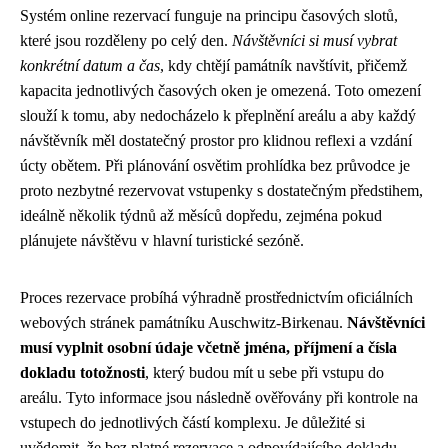
Systém online rezervací funguje na principu časových slotů,
které jsou rozděleny po celý den.
Návštěvníci si musí vybrat
konkrétní datum a čas
, kdy chtějí památník navštívit, přičemž
kapacita jednotlivých časových oken je omezená. Toto omezení
slouží k tomu, aby nedocházelo k přeplnění areálu a aby každý
návštěvník měl dostatečný prostor pro klidnou reflexi a vzdání
úcty obětem. Při plánování osvětim prohlídka bez průvodce je
proto nezbytné rezervovat vstupenky s dostatečným předstihem,
ideálně několik týdnů až měsíců dopředu, zejména pokud
plánujete návštěvu v hlavní turistické sezóně.
Proces rezervace probíhá výhradně prostřednictvím oficiálních
webových stránek památníku Auschwitz-Birkenau.
Návštěvníci
musí vyplnit osobní údaje včetně jména, příjmení a čísla
dokladu totožnosti
, který budou mít u sebe při vstupu do
areálu. Tyto informace jsou následně ověřovány při kontrole na
vstupech do jednotlivých částí komplexu. Je důležité si
uvědomit, že bez platné rezervace a odpovídajícího dokladu