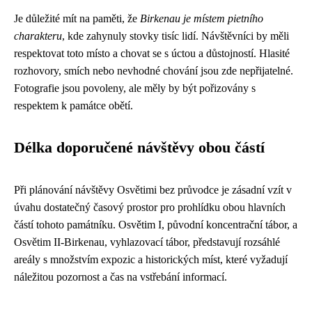
Je důležité mít na paměti, že
Birkenau je místem pietního
charakteru
, kde zahynuly stovky tisíc lidí. Návštěvníci by měli
respektovat toto místo a chovat se s úctou a důstojností. Hlasité
rozhovory, smích nebo nevhodné chování jsou zde nepřijatelné.
Fotografie jsou povoleny, ale měly by být pořizovány s
respektem k památce obětí.
Délka doporučené návštěvy obou částí
Při plánování návštěvy Osvětimi bez průvodce je zásadní vzít v
úvahu dostatečný časový prostor pro prohlídku obou hlavních
částí tohoto památníku. Osvětim I, původní koncentrační tábor, a
Osvětim II-Birkenau, vyhlazovací tábor, představují rozsáhlé
areály s množstvím expozic a historických míst, které vyžadují
náležitou pozornost a čas na vstřebání informací.