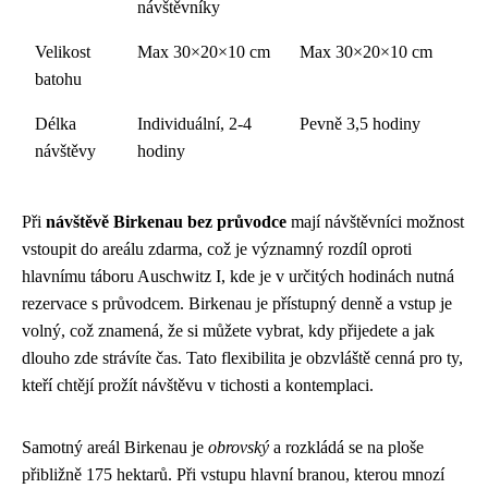
návštěvníky
Velikost
Max 30×20×10 cm
Max 30×20×10 cm
batohu
Délka
Individuální, 2-4
Pevně 3,5 hodiny
návštěvy
hodiny
Při
návštěvě Birkenau bez průvodce
mají návštěvníci možnost
vstoupit do areálu zdarma, což je významný rozdíl oproti
hlavnímu táboru Auschwitz I, kde je v určitých hodinách nutná
rezervace s průvodcem. Birkenau je přístupný denně a vstup je
volný, což znamená, že si můžete vybrat, kdy přijedete a jak
dlouho zde strávíte čas. Tato flexibilita je obzvláště cenná pro ty,
kteří chtějí prožít návštěvu v tichosti a kontemplaci.
Samotný areál Birkenau je
obrovský
a rozkládá se na ploše
přibližně 175 hektarů. Při vstupu hlavní branou, kterou mnozí