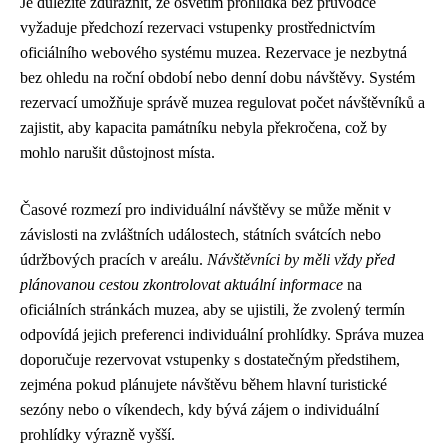
Je důležité zdůraznit, že osvětim prohlídka bez průvodce
vyžaduje předchozí rezervaci vstupenky prostřednictvím
oficiálního webového systému muzea. Rezervace je nezbytná
bez ohledu na roční období nebo denní dobu návštěvy. Systém
rezervací umožňuje správě muzea regulovat počet návštěvníků a
zajistit, aby kapacita památníku nebyla překročena, což by
mohlo narušit důstojnost místa.
Časové rozmezí pro individuální návštěvy se může měnit v
závislosti na zvláštních událostech, státních svátcích nebo
údržbových pracích v areálu.
Návštěvníci by měli vždy před
plánovanou cestou zkontrolovat aktuální informace
na
oficiálních stránkách muzea, aby se ujistili, že zvolený termín
odpovídá jejich preferenci individuální prohlídky. Správa muzea
doporučuje rezervovat vstupenky s dostatečným předstihem,
zejména pokud plánujete návštěvu během hlavní turistické
sezóny nebo o víkendech, kdy bývá zájem o individuální
prohlídky výrazně vyšší.