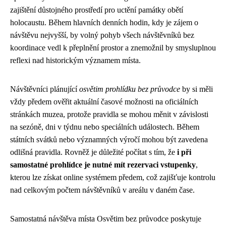
zajištění důstojného prostředí pro uctění památky obětí
holocaustu. Během hlavních denních hodin, kdy je zájem o
návštěvu nejvyšší, by volný pohyb všech návštěvníků bez
koordinace vedl k přeplnění prostor a znemožnil by smysluplnou
reflexi nad historickým významem místa.
Návštěvníci plánující
osvětim prohlídku bez průvodce
by si měli
vždy předem ověřit aktuální časové možnosti na oficiálních
stránkách muzea, protože pravidla se mohou měnit v závislosti
na sezóně, dni v týdnu nebo speciálních událostech. Během
státních svátků nebo významných výročí mohou být zavedena
odlišná pravidla. Rovněž je důležité počítat s tím, že
i při
samostatné prohlídce je nutné mít rezervaci vstupenky
,
kterou lze získat online systémem předem, což zajišťuje kontrolu
nad celkovým počtem návštěvníků v areálu v daném čase.
Samostatná návštěva místa Osvětim bez průvodce poskytuje