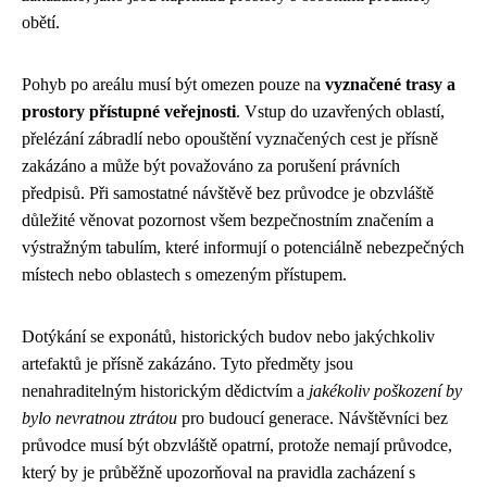
obětí.
Pohyb po areálu musí být omezen pouze na
vyznačené trasy a
prostory přístupné veřejnosti
. Vstup do uzavřených oblastí,
přelézání zábradlí nebo opouštění vyznačených cest je přísně
zakázáno a může být považováno za porušení právních
předpisů. Při samostatné návštěvě bez průvodce je obzvláště
důležité věnovat pozornost všem bezpečnostním značením a
výstražným tabulím, které informují o potenciálně nebezpečných
místech nebo oblastech s omezeným přístupem.
Dotýkání se exponátů, historických budov nebo jakýchkoliv
artefaktů je přísně zakázáno. Tyto předměty jsou
nenahraditelným historickým dědictvím a
jakékoliv poškození by
bylo nevratnou ztrátou
pro budoucí generace. Návštěvníci bez
průvodce musí být obzvláště opatrní, protože nemají průvodce,
který by je průběžně upozorňoval na pravidla zacházení s