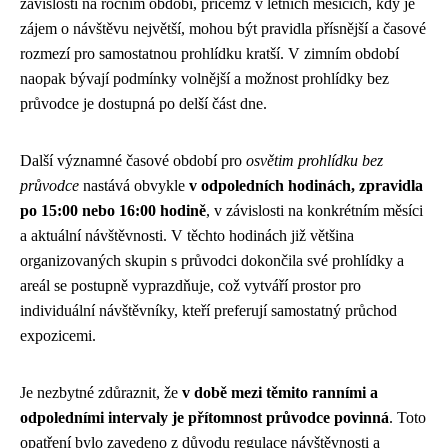
závislosti na ročním období, přičemž v letních měsících, kdy je
zájem o návštěvu největší, mohou být pravidla přísnější a časové
rozmezí pro samostatnou prohlídku kratší. V zimním období
naopak bývají podmínky volnější a možnost prohlídky bez
průvodce je dostupná po delší část dne.
Další významné časové období pro
osvětim prohlídku bez
průvodce
nastává obvykle
v odpoledních hodinách, zpravidla
po 15:00 nebo 16:00 hodině
, v závislosti na konkrétním měsíci
a aktuální návštěvnosti. V těchto hodinách již většina
organizovaných skupin s průvodci dokončila své prohlídky a
areál se postupně vyprazdňuje, což vytváří prostor pro
individuální návštěvníky, kteří preferují samostatný průchod
expozicemi.
Je nezbytné zdůraznit, že
v době mezi těmito ranními a
odpoledními intervaly je přítomnost průvodce povinná
. Toto
opatření bylo zavedeno z důvodu regulace návštěvnosti a