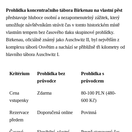
Prohlídka koncentračního tábora Birkenau na vlastní pěst
představuje hluboce osobní a nezapomenutelný zážitek, který
umožňuje návštěvníkům strávit čas v tomto historickém místě
vlastním tempem bez časového tlaku skupinové prohlídky.
Birkenau, oficiálně známý jako Auschwitz II, byl největším z
komplexu táborů Osvětim a nachází se přibližně tři kilometry od
hlavního tábora Auschwitz I.
Kritérium
Prohlídka bez
Prohlídka s
průvodce
průvodcem
Cena
Zdarma
80-100 PLN (480-
vstupenky
600 Kč)
Rezervace
Doporučená online
Povinná
předem
Časové
Flexibilní, vlastní
Pevně stanovený čas