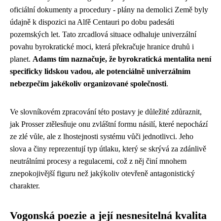
oficiální dokumenty a procedury - plány na demolici Země byly
údajně k dispozici na Alfě Centauri po dobu padesáti
pozemských let. Tato zrcadlová situace odhaluje univerzální
povahu byrokratické moci, která překračuje hranice druhů i
planet.
Adams tím naznačuje, že byrokratická mentalita není
specificky lidskou vadou, ale potenciálně univerzálním
nebezpečím jakékoliv organizované společnosti
.
Ve slovníkovém zpracování této postavy je důležité zdůraznit,
jak Prosser ztělesňuje onu zvláštní formu násilí, které nepochází
ze zlé vůle, ale z lhostejnosti systému vůči jednotlivci. Jeho
slova a činy reprezentují typ útlaku, který se skrývá za zdánlivě
neutrálními procesy a regulacemi, což z něj činí mnohem
znepokojivější figuru než jakýkoliv otevřeně antagonistický
charakter.
Vogonská poezie a její nesnesitelná kvalita