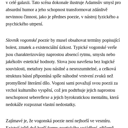
v celé galaxii. Tato scéna dokonale ilustruje Adamsův smysl pro
absurdní humor a jeho schopnost transformovat zdánlivě
nevinnou činnost, jako je přednes poezie, v nástroj fyzického a
psychického utrpení.
Slovník vogonské poezie
by musel obsahovat termíny popisující
bolest, zmatek a existenciální úzkost. Typické vogonské verše
jsou charakterizovány naprostou absencí rytmu, smyslu nebo
jakékoliv estetické hodnoty. Slova jsou navršena bez logické
souvislosti, metafory jsou násilné a nesrozumitelné, a celková
struktura básní připomíná spíše náhodné vrstvení zvuků než
promyšlené literární dílo. Vogoni sami považují svou poezii za
vrchol kulturního vyspění, což jen podtrhuje jejich naprostou
neschopnost sebereflexe a jejich byrokratickou mentalitu, která
nedokáže rozpoznat vlastní nedostatky.
Zajímavé je, že vogonská poezie není nejhorší ve vesmíru.
Existují ještě dvě horší formy poetického vyjádření, přičemž