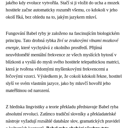
jakého kdy evoluce vytvořila. Stačí si ji vložit do ucha a mozek
hostitele začne automaticky rozumět všemu, co kdokoli v jeho
okolí říká, bez ohledu na to, jakým jazykem mluví.
Fungování Babel ryby je založeno na fascinujícím biologickém
principu. Tato drobná rybka
živí se zvukovými vlnami mozkové
energie
, které vychytává z okolního prostředí. Přijímá
neuvědomělé mentální frekvence ze všech myslících bytostí v
blízkosti a vysílá do mysli svého hostitele telepathickou matrici,
která je tvořena vědomými myšlenkovými frekvencemi a
řečovými vzorci. Výsledkem je, že cokoli kdokoli řekne, hostitel
slyší ve svém vlastním jazyce, jako by mluvčí hovořil jeho
mateřštinou od narození.
Z hlediska lingvistiky a teorie překladu představuje Babel ryba
absolutní revoluci. Zatímco tradiční slovníky a překladatelské
nástroje vyžadují rozsáhlé databáze slov, gramatických pravidel