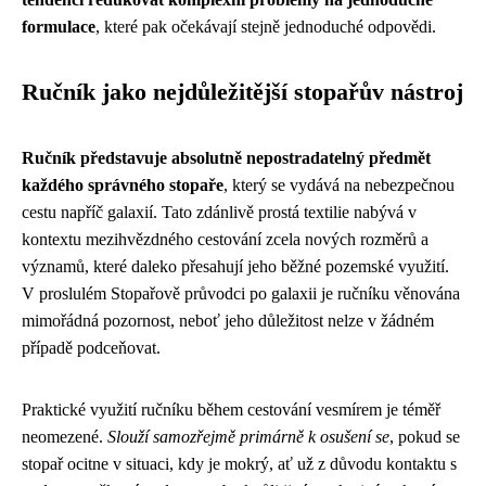
formulace
, které pak očekávají stejně jednoduché odpovědi.
Ručník jako nejdůležitější stopařův nástroj
Ručník představuje absolutně nepostradatelný předmět
každého správného stopaře
, který se vydává na nebezpečnou
cestu napříč galaxií. Tato zdánlivě prostá textilie nabývá v
kontextu mezihvězdného cestování zcela nových rozměrů a
významů, které daleko přesahují jeho běžné pozemské využití.
V proslulém Stopařově průvodci po galaxii je ručníku věnována
mimořádná pozornost, neboť jeho důležitost nelze v žádném
případě podceňovat.
Praktické využití ručníku během cestování vesmírem je téměř
neomezené.
Slouží samozřejmě primárně k osušení se
, pokud se
stopař ocitne v situaci, kdy je mokrý, ať už z důvodu kontaktu s