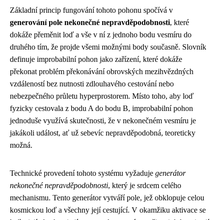
Základní princip fungování tohoto pohonu spočívá v
generování pole nekonečné nepravděpodobnosti
, které
dokáže přeměnit loď a vše v ní z jednoho bodu vesmíru do
druhého tím, že projde všemi možnými body současně. Slovník
definuje improbabilní pohon jako zařízení, které dokáže
překonat problém překonávání obrovských mezihvězdných
vzdáleností bez nutnosti zdlouhavého cestování nebo
nebezpečného průletu hyperprostorem. Místo toho, aby loď
fyzicky cestovala z bodu A do bodu B, improbabilní pohon
jednoduše využívá skutečnosti, že v nekonečném vesmíru je
jakákoli událost, ať už sebevíc nepravděpodobná, teoreticky
možná.
Technické provedení tohoto systému vyžaduje
generátor
nekonečné nepravděpodobnosti
, který je srdcem celého
mechanismu. Tento generátor vytváří pole, jež obklopuje celou
kosmickou loď a všechny její cestující. V okamžiku aktivace se