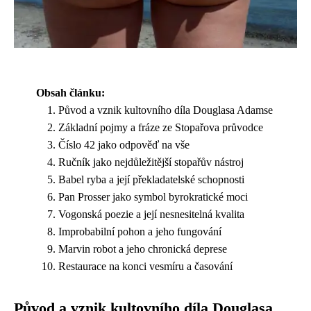
Obsah článku:
Původ a vznik kultovního díla Douglasa Adamse
Základní pojmy a fráze ze Stopařova průvodce
Číslo 42 jako odpověď na vše
Ručník jako nejdůležitější stopařův nástroj
Babel ryba a její překladatelské schopnosti
Pan Prosser jako symbol byrokratické moci
Vogonská poezie a její nesnesitelná kvalita
Improbabilní pohon a jeho fungování
Marvin robot a jeho chronická deprese
Restaurace na konci vesmíru a časování
Původ a vznik kultovního díla Douglasa