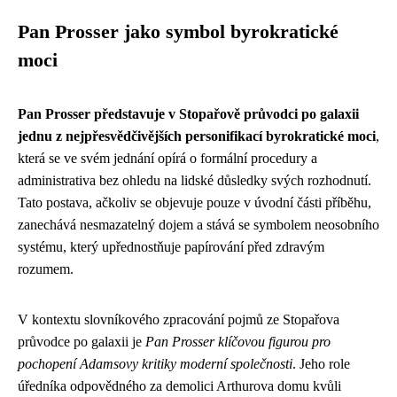
Pan Prosser jako symbol byrokratické
moci
Pan Prosser představuje v Stopařově průvodci po galaxii
jednu z nejpřesvědčivějších personifikací byrokratické moci
,
která se ve svém jednání opírá o formální procedury a
administrativa bez ohledu na lidské důsledky svých rozhodnutí.
Tato postava, ačkoliv se objevuje pouze v úvodní části příběhu,
zanechává nesmazatelný dojem a stává se symbolem neosobního
systému, který upřednostňuje papírování před zdravým
rozumem.
V kontextu slovníkového zpracování pojmů ze Stopařova
průvodce po galaxii je
Pan Prosser klíčovou figurou pro
pochopení Adamsovy kritiky moderní společnosti
. Jeho role
úředníka odpovědného za demolici Arthurova domu kvůli