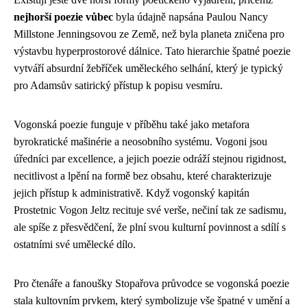
nejhorší poezie vůbec
byla údajně napsána Paulou Nancy
Millstone Jenningsovou ze Země, než byla planeta zničena pro
výstavbu hyperprostorové dálnice. Tato hierarchie špatné poezie
vytváří absurdní žebříček uměleckého selhání, který je typický
pro Adamsův satirický přístup k popisu vesmíru.
Vogonská poezie funguje v příběhu také jako metafora
byrokratické mašinérie a neosobního systému. Vogoni jsou
úředníci par excellence, a jejich poezie odráží stejnou rigidnost,
necitlivost a lpění na formě bez obsahu, které charakterizuje
jejich přístup k administrativě. Když vogonský kapitán
Prostetnic Vogon Jeltz recituje své verše, nečiní tak ze sadismu,
ale spíše z přesvědčení, že plní svou kulturní povinnost a sdílí s
ostatními své umělecké dílo.
Pro čtenáře a fanoušky Stopařova průvodce se vogonská poezie
stala kultovním prvkem, který symbolizuje vše špatné v umění a