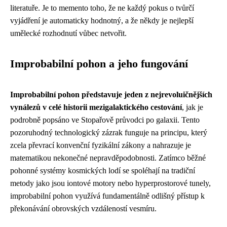
literatuře. Je to memento toho, že ne každý pokus o tvůrčí
vyjádření je automaticky hodnotný, a že někdy je nejlepší
umělecké rozhodnutí vůbec netvořit.
Improbabilní pohon a jeho fungování
Improbabilní pohon představuje jeden z nejrevoluičnějších
vynálezů v celé historii mezigalaktického cestování
, jak je
podrobně popsáno ve Stopařově průvodci po galaxii. Tento
pozoruhodný technologický zázrak funguje na principu, který
zcela převrací konvenční fyzikální zákony a nahrazuje je
matematikou nekonečné nepravděpodobnosti. Zatímco běžné
pohonné systémy kosmických lodí se spoléhají na tradiční
metody jako jsou iontové motory nebo hyperprostorové tunely,
improbabilní pohon využívá fundamentálně odlišný přístup k
překonávání obrovských vzdáleností vesmíru.