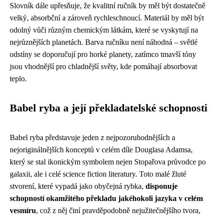
Slovník dále upřesňuje, že kvalitní ručník by měl být dostatečně
velký, absorbční a zároveň rychleschnoucí. Materiál by měl být
odolný vůči různým chemickým látkám, které se vyskytují na
nejrůznějších planetách. Barva ručníku není náhodná – světlé
odstíny se doporučují pro horké planety, zatímco tmavší tóny
jsou vhodnější pro chladnější světy, kde pomáhají absorbovat
teplo.
Babel ryba a její překladatelské schopnosti
Babel ryba představuje jeden z nejpozoruhodnějších a
nejoriginálnějších konceptů v celém díle Douglasa Adamsa,
který se stal ikonickým symbolem nejen Stopařova průvodce po
galaxii, ale i celé science fiction literatury. Toto malé žluté
stvorení, které vypadá jako obyčejná rybka,
disponuje
schopností okamžitého překladu jakéhokoli jazyka v celém
vesmíru
, což z něj činí pravděpodobně nejužitečnějšího tvora,