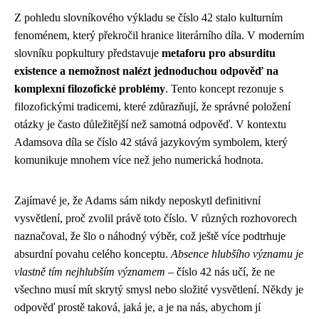
Z pohledu slovníkového výkladu se číslo 42 stalo kulturním
fenoménem, který překročil hranice literárního díla. V moderním
slovníku popkultury představuje
metaforu pro absurditu
existence a nemožnost nalézt jednoduchou odpověď na
komplexní filozofické problémy
. Tento koncept rezonuje s
filozofickými tradicemi, které zdůrazňují, že správné položení
otázky je často důležitější než samotná odpověď. V kontextu
Adamsova díla se číslo 42 stává jazykovým symbolem, který
komunikuje mnohem více než jeho numerická hodnota.
Zajímavé je, že Adams sám nikdy neposkytl definitivní
vysvětlení, proč zvolil právě toto číslo. V různých rozhovorech
naznačoval, že šlo o náhodný výběr, což ještě více podtrhuje
absurdní povahu celého konceptu.
Absence hlubšího významu je
vlastně tím nejhlubším významem
– číslo 42 nás učí, že ne
všechno musí mít skrytý smysl nebo složité vysvětlení. Někdy je
odpověď prostě taková, jaká je, a je na nás, abychom jí