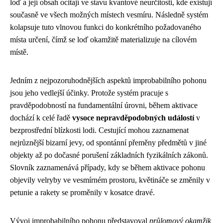
loď a její obsah ocitají ve stavu kvantové neurčitosti, kde existují
současně ve všech možných místech vesmíru. Následně systém
kolapsuje tuto vlnovou funkci do konkrétního požadovaného
místa určení, čímž se loď okamžitě materializuje na cílovém
místě.
Jedním z nejpozoruhodnějších aspektů improbabilního pohonu
jsou jeho vedlejší účinky. Protože systém pracuje s
pravděpodobností na fundamentální úrovni, během aktivace
dochází k celé řadě
vysoce nepravděpodobných událostí
v
bezprostřední blízkosti lodi. Cestující mohou zaznamenat
nejrůznější bizarní jevy, od spontánní přeměny předmětů v jiné
objekty až po dočasné porušení základních fyzikálních zákonů.
Slovník zaznamenává případy, kdy se během aktivace pohonu
objevily velryby ve vesmírném prostoru, květináče se změnily v
petunie a rakety se proměnily v kosatce dravé.
Vývoj improbabilního pohonu představoval
průlomový okamžik