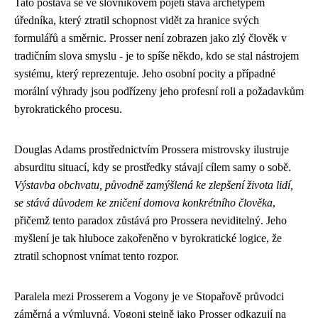
Tato postava se ve slovníkovém pojetí stává archetypem
úředníka, který ztratil schopnost vidět za hranice svých
formulářů a směrnic. Prosser není zobrazen jako zlý člověk v
tradičním slova smyslu - je to spíše někdo, kdo se stal nástrojem
systému, který reprezentuje. Jeho osobní pocity a případné
morální výhrady jsou podřízeny jeho profesní roli a požadavkům
byrokratického procesu.
Douglas Adams prostřednictvím Prossera mistrovsky ilustruje
absurditu situací, kdy se prostředky stávají cílem samy o sobě.
Výstavba obchvatu, původně zamýšlená ke zlepšení života lidí,
se stává důvodem ke zničení domova konkrétního člověka
,
přičemž tento paradox zůstává pro Prossera neviditelný. Jeho
myšlení je tak hluboce zakořeněno v byrokratické logice, že
ztratil schopnost vnímat tento rozpor.
Paralela mezi Prosserem a Vogony je ve Stopařově průvodci
záměrná a výmluvná. Vogoni stejně jako Prosser odkazují na