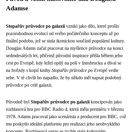
Adamse
Stopařův průvodce po galaxii
vznikl jako dílo, které prošlo
pozoruhodnou evolucí od svého počátečního konceptu až po
finální podobu, jež se stala ikonickou součástí populární kultury.
Douglas Adams začal pracovat na myšlence průvodce na konci
sedmdesátých let, přičemž původní inspirace přišla během jeho
cest po Evropě, kdy ležel opilý na poli v Innsbrucku a díval se
na hvězdy s kopií knihy
Stopařův průvodce po Evropě
vedle
sebe. V té chvíli ho napadlo, že by někdo měl napsat podobný
průvodce po celé galaxii.
Původně byl
Stopařův průvodce po galaxii
koncipován jako
rozhlasová hra pro BBC Radio 4, která měla premiéru v březnu
1978. Adams pracoval jako scenárista a producent pro BBC, což
mu poskytlo ideální platformu pro realizaci jeho neobvyklého
konceptu. Rozhlasová verze se rychle stala kultovním