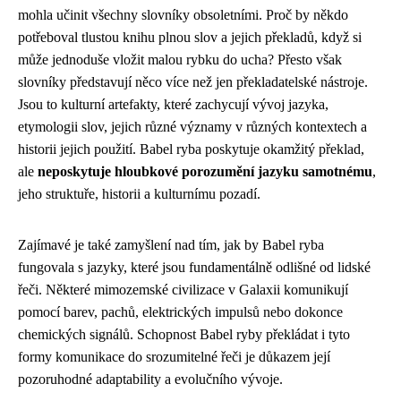
mohla učinit všechny slovníky obsoletními. Proč by někdo
potřeboval tlustou knihu plnou slov a jejich překladů, když si
může jednoduše vložit malou rybku do ucha? Přesto však
slovníky představují něco více než jen překladatelské nástroje.
Jsou to kulturní artefakty, které zachycují vývoj jazyka,
etymologii slov, jejich různé významy v různých kontextech a
historii jejich použití. Babel ryba poskytuje okamžitý překlad,
ale
neposkytuje hloubkové porozumění jazyku samotnému
,
jeho struktuře, historii a kulturnímu pozadí.
Zajímavé je také zamyšlení nad tím, jak by Babel ryba
fungovala s jazyky, které jsou fundamentálně odlišné od lidské
řeči. Některé mimozemské civilizace v Galaxii komunikují
pomocí barev, pachů, elektrických impulsů nebo dokonce
chemických signálů. Schopnost Babel ryby překládat i tyto
formy komunikace do srozumitelné řeči je důkazem její
pozoruhodné adaptability a evolučního vývoje.