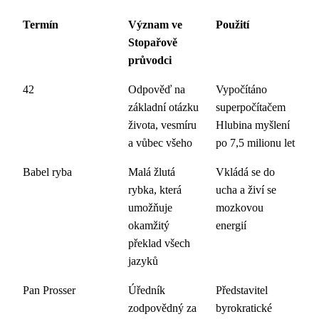
Termín
Význam ve
Použití
Stopařově
průvodci
42
Odpověď na
Vypočítáno
základní otázku
superpočítačem
života, vesmíru
Hlubina myšlení
a vůbec všeho
po 7,5 milionu let
Babel ryba
Malá žlutá
Vkládá se do
rybka, která
ucha a živí se
umožňuje
mozkovou
okamžitý
energií
překlad všech
jazyků
Pan Prosser
Úředník
Představitel
zodpovědný za
byrokratické