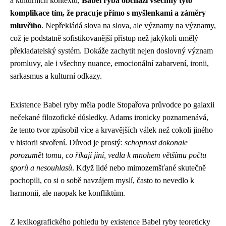
a kulturních kontextů,
Babel ryba obchází všechny tyto
komplikace tím, že pracuje přímo s myšlenkami a záměry
mluvčího
. Nepřekládá slova na slova, ale významy na významy,
což je podstatně sofistikovanější přístup než jakýkoli umělý
překladatelský systém. Dokáže zachytit nejen doslovný význam
promluvy, ale i všechny nuance, emocionální zabarvení, ironii,
sarkasmus a kulturní odkazy.
Existence Babel ryby měla podle Stopařova průvodce po galaxii
nečekané filozofické důsledky. Adams ironicky poznamenává,
že tento tvor způsobil více a krvavějších válek než cokoli jiného
v historii stvoření. Důvod je prostý:
schopnost dokonale
porozumět tomu, co říkají jiní, vedla k mnohem většímu počtu
sporů a nesouhlasů
. Když lidé nebo mimozemšťané skutečně
pochopili, co si o sobě navzájem myslí, často to nevedlo k
harmonii, ale naopak ke konfliktům.
Z lexikografického pohledu by existence Babel ryby teoreticky