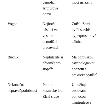
demolici
moci na Zemi
Arthurova
domu
Vogoni
Nejhorší
Zničili Zemi
básníci ve
kvůli stavbě
vesmíru,
hyperprostorové
demoliční
dálnice
pracovníci
Ručník
Nejdůležitější
Má obrovskou
předmět pro
psychologickou
stopaře
hodnotu a
praktické využití
Nekonečná
Pohon
Umožňuje
nepravděpodobnost
kosmické lodi
cestování
Zlaté srdce
pomocou
manipulace s