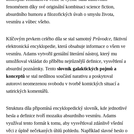
fenoménem díky své originální kombinaci science fiction,
absurdního humoru a filozofických úvah o smyslu života,
vesmíru a vůbec všeho.
Klíčovým prvkem celého díla se stal samotný
Průvodce
, fiktivní
elektronická encyklopedie, která obsahuje informace o všem ve
vesmíru. Adams vytvořil geniální literární nástroj, který mu
umožňoval vkládat do příběhu nejrůznější definice, vysvětlení a
absurdní poznámky. Tento
slovník galaktických pojmů a
konceptů
se stal nedílnou součástí narativu a poskytoval
autorovi neomezenou svobodu v tvorbě komických situací a
satirických komentářů.
Struktura díla připomíná encyklopedický slovník, kde jednotlivé
hesla a definice tvoří mozaiku absurdního vesmíru. Adams
využíval tento formát k tomu, aby vysvětloval zdánlivě všední
věci z úplně nečekaných úhlů pohledu. Například slavné heslo o