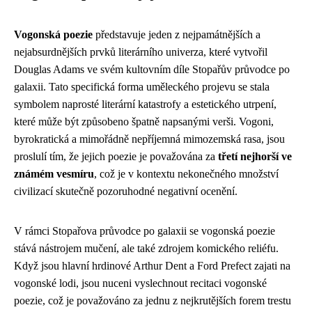
Vogonská poezie
představuje jeden z nejpamátnějších a
nejabsurdnějších prvků literárního univerza, které vytvořil
Douglas Adams ve svém kultovním díle Stopařův průvodce po
galaxii. Tato specifická forma uměleckého projevu se stala
symbolem naprosté literární katastrofy a estetického utrpení,
které může být způsobeno špatně napsanými verši. Vogoni,
byrokratická a mimořádně nepříjemná mimozemská rasa, jsou
proslulí tím, že jejich poezie je považována za
třetí nejhorší ve
známém vesmíru
, což je v kontextu nekonečného množství
civilizací skutečně pozoruhodné negativní ocenění.
V rámci Stopařova průvodce po galaxii se vogonská poezie
stává nástrojem mučení, ale také zdrojem komického reliéfu.
Když jsou hlavní hrdinové Arthur Dent a Ford Prefect zajati na
vogonské lodi, jsou nuceni vyslechnout recitaci vogonské
poezie, což je považováno za jednu z nejkrutějších forem trestu