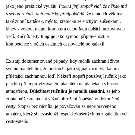
jako jeho praktické využití.
Pokud jiný stopař vidí, že někdo má
s sebou ručník, automaticky předpokládá
, že tento člověk má
také zubní kartáček, mýdlo, krabičku se suchými sušenkami,
láhev s vodou, mapu, kompas a celou řadu dalších nezbytných
věcí. Ručník tedy funguje jako symbol připravenosti a
kompetence v očích ostatních cestovatelů po galaxii.
Existují dokumentované případy, kdy ručník zachránil život
svému majiteli tím, že posloužil jako signalizační vlajka pro
přilétající záchrannou loď. Někteří stopaři používají ručník jako
plachtu při improvizovaném plachtění na planetách s hustou
atmosférou.
Důležitost ručníku je natolik zásadní
, že jeho
ztráta může znamenat vážné ohrožení úspěšného dokončení
cesty. Stopař bez ručníku je považován za nepřipraveného
amatéra, který si nezaslouží respekt zkušených mezigalaktických
cestovatelů.