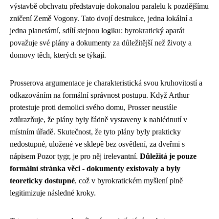
výstavbě obchvatu představuje dokonalou paralelu k pozdějšímu
zničení Země Vogony. Tato dvojí destrukce, jedna lokální a
jedna planetární, sdílí stejnou logiku: byrokratický aparát
považuje své plány a dokumenty za důležitější než životy a
domovy těch, kterých se týkají.
Prosserova argumentace je charakteristická svou kruhovitostí a
odkazováním na formální správnost postupu. Když Arthur
protestuje proti demolici svého domu, Prosser neustále
zdůrazňuje, že plány byly řádně vystaveny k nahlédnutí v
místním úřadě. Skutečnost, že tyto plány byly prakticky
nedostupné, uložené ve sklepě bez osvětlení, za dveřmi s
nápisem Pozor tygr, je pro něj irelevantní.
Důležitá je pouze
formální stránka věci - dokumenty existovaly a byly
teoreticky dostupné
, což v byrokratickém myšlení plně
legitimizuje následné kroky.