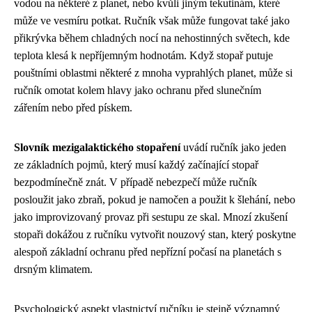
vodou na některé z planet, nebo kvůli jiným tekutinám, které
může ve vesmíru potkat. Ručník však může fungovat také jako
přikrývka během chladných nocí na nehostinných světech, kde
teplota klesá k nepříjemným hodnotám. Když stopař putuje
pouštními oblastmi některé z mnoha vyprahlých planet, může si
ručník omotat kolem hlavy jako ochranu před slunečním
zářením nebo před pískem.
Slovník mezigalaktického stopaření
uvádí ručník jako jeden
ze základních pojmů, který musí každý začínající stopař
bezpodmínečně znát. V případě nebezpečí může ručník
posloužit jako zbraň, pokud je namočen a použit k šlehání, nebo
jako improvizovaný provaz při sestupu ze skal. Mnozí zkušení
stopaři dokážou z ručníku vytvořit nouzový stan, který poskytne
alespoň základní ochranu před nepřízní počasí na planetách s
drsným klimatem.
Psychologický aspekt vlastnictví ručníku je stejně významný