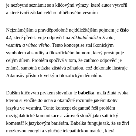
je nezbytné seznámit se s klíčovými výrazy, které autor vytvořil
a které tvoří základ celého příběhového vesmíru.
Nejznámějším a pravděpodobně nejdůležitějším pojmem je
číslo
42
, které představuje odpověď na
základní otázku života,
vesmíru a vůbec všeho
. Tento koncept se stal ikonickým
symbolem absurdity a filozofického humoru, který prostupuje
celým dílem. Problém spočívá v tom, že zatímco odpověď je
známá, samotná otázka zůstává záhadou, což dokonale ilustruje
Adamsův přístup k velkým filozofickým tématům.
Dalším klíčovým prvkem slovníku je
babelka
, malá žlutá rybka,
kterou si vložíte do ucha a okamžitě rozumíte jakémukoliv
jazyku ve vesmíru. Tento koncept elegantně řeší problém
mezigalaktické komunikace a zároveň slouží jako satirický
komentář k jazykovým bariérám. Babelka funguje tak, že se živí
mozkovou energií a vylučuje telepathickou matrici, která