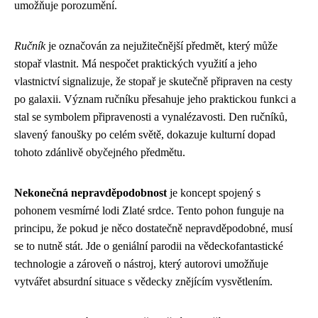
umožňuje porozumění.
Ručník
je označován za nejužitečnější předmět, který může
stopař vlastnit. Má nespočet praktických využití a jeho
vlastnictví signalizuje, že stopař je skutečně připraven na cesty
po galaxii. Význam ručníku přesahuje jeho praktickou funkci a
stal se symbolem připravenosti a vynalézavosti. Den ručníků,
slavený fanoušky po celém světě, dokazuje kulturní dopad
tohoto zdánlivě obyčejného předmětu.
Nekonečná nepravděpodobnost
je koncept spojený s
pohonem vesmírné lodi Zlaté srdce. Tento pohon funguje na
principu, že pokud je něco dostatečně nepravděpodobné, musí
se to nutně stát. Jde o geniální parodii na vědeckofantastické
technologie a zároveň o nástroj, který autorovi umožňuje
vytvářet absurdní situace s vědecky znějícím vysvětlením.