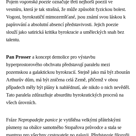
Pojem
vogonská poezie
označuje třetí nejhorší poezii ve
vesmíru, která je tak strašná, že může způsobit fyzickou bolest.
Vogoni, byrokratičtí mimozemšťané, jsou známí svou láskou k
papírování a absolutní absencí představivosti. Jejich poezie
slouží jako satirická kritika byrokracie a uměleckých snah bez
talentu.
Pan Prosser
a koncept demolice pro výstavbu
hyperprostorového obchvatu představují paralelu mezi
pozemskou a galaktickou byrokracií. Stejně jako má být zbourán
Arthurův dům, má být zničena celá Země, přičemž v obou
případech měly být plány k nahlédnutí, ale nikdo o nich nevěděl.
Tato paralela zdůrazňuje absurditu byrokratických procesů na
všech úrovních.
Fráze
Nepropadejte panice
je vytištěna velkými přátelskými
písmeny na obálce samotného Stopařova průvodce a stala se
mantrou pro všechny cestovatele po galaxii. Představuje filozofii