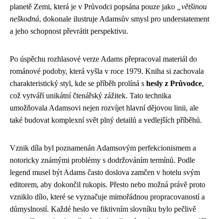
planetě Zemi, která je v Průvodci popsána pouze jako
„většinou
neškodná
, dokonale ilustruje Adamsův smysl pro understatement
a jeho schopnost převrátit perspektivu.
Po úspěchu rozhlasové verze Adams přepracoval materiál do
románové podoby, která vyšla v roce 1979. Kniha si zachovala
charakteristický styl, kde se příběh prolíná s
hesly z Průvodce
,
což vytváří unikátní čtenářský zážitek. Tato technika
umožňovala Adamsovi nejen rozvíjet hlavní dějovou linii, ale
také budovat komplexní svět plný detailů a vedlejších příběhů.
Vznik díla byl poznamenán Adamsovým perfekcionismem a
notoricky známými problémy s dodržováním termínů. Podle
legend musel být Adams často doslova zamčen v hotelu svým
editorem, aby dokončil rukopis. Přesto nebo možná právě proto
vzniklo dílo, které se vyznačuje mimořádnou propracovaností a
důmyslností. Každé heslo ve fiktivním slovníku bylo pečlivě