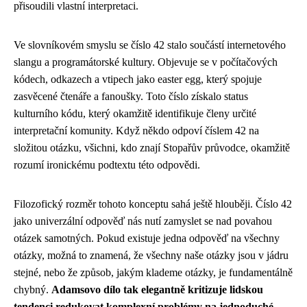
přisoudili vlastní interpretaci.
Ve slovníkovém smyslu se číslo 42 stalo součástí internetového
slangu a programátorské kultury. Objevuje se v počítačových
kódech, odkazech a vtipech jako easter egg, který spojuje
zasvěcené čtenáře a fanoušky. Toto číslo získalo status
kulturního kódu, který okamžitě identifikuje členy určité
interpretační komunity. Když někdo odpoví číslem 42 na
složitou otázku, všichni, kdo znají Stopařův průvodce, okamžitě
rozumí ironickému podtextu této odpovědi.
Filozofický rozměr tohoto konceptu sahá ještě hlouběji. Číslo 42
jako univerzální odpověď nás nutí zamyslet se nad povahou
otázek samotných. Pokud existuje jedna odpověď na všechny
otázky, možná to znamená, že všechny naše otázky jsou v jádru
stejné, nebo že způsob, jakým klademe otázky, je fundamentálně
chybný.
Adamsovo dílo tak elegantně kritizuje lidskou
tendenci redukovat komplexní problémy na jednoduché